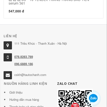
serum 561
1,
547,000 đ
LIÊN HỆ
111 Triều Khúc - Thanh Xuân - Hà Nội
078.8283.789
096.6889.186
cskh@tautochanh.com
NGUỒN HÀNG LINH KIỆN
ZALO CHAT
Giới thiệu
Hướng dẫn mua hàng
Thanh toán và giao nhận