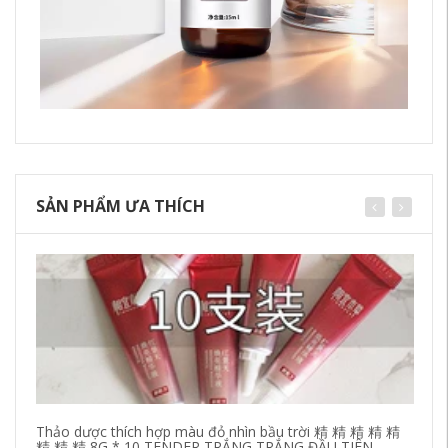
SẢN PHẨM ƯA THÍCH
Thảo dược thích hợp màu đỏ nhìn bầu trời 精 精 精 精 精
Sả
精 精 精 8G * 10 TENDER TRẮNG TRẮNG ĐẦU TIÊN
ch