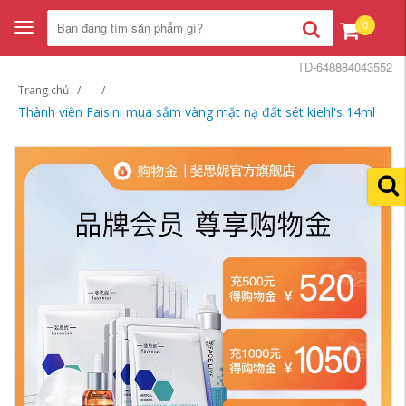
0
Toggle
navigation
TD-648884043552
Trang chủ
Thành viên Faisini mua sắm vàng mặt nạ đất sét kiehl's 14ml