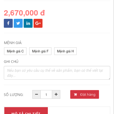
2,670,000 đ
MỆNH GIÁ:
Mệnh giá C
Mệnh giá F
Mệnh giá H
GHI CHÚ
SỐ LƯỢNG:
Đặt hàng
MÔ TẢ CHI TIẾT