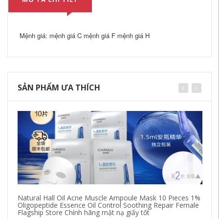
Mệnh giá: mệnh giá C mệnh giá F mệnh giá H
SẢN PHẨM ƯA THÍCH
Natural Hall Oil Acne Muscle Ampoule Mask 10 Pieces 1%
Fa
Oligopeptide Essence Oil Control Soothing Repair Female
tr
Flagship Store Chính hãng mặt nạ giấy tốt
Wo