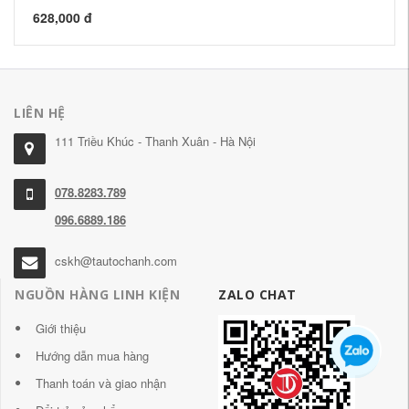
628,000 đ
72
LIÊN HỆ
111 Triều Khúc - Thanh Xuân - Hà Nội
078.8283.789
096.6889.186
cskh@tautochanh.com
NGUỒN HÀNG LINH KIỆN
ZALO CHAT
Giới thiệu
Hướng dẫn mua hàng
Thanh toán và giao nhận