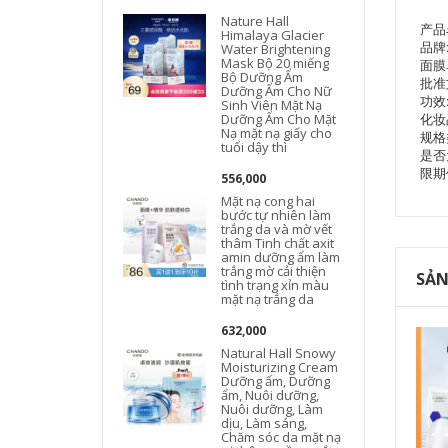
Nature Hall
产品
Himalaya Glacier
品牌:
Water Brightening
Mask Bộ 20 miếng
面膜
Bộ Dưỡng Ẩm
批准文
Dưỡng Ẩm Cho Nữ
功效
Sinh Viên Mặt Nạ
化妆
Dưỡng Ẩm Cho Mặt
Nạ mặt nạ giấy cho
规格
tuổi dậy thì
是否
限期使
556,000
Mặt nạ cong hai
bước tự nhiên làm
trắng da và mờ vết
thâm Tinh chất axit
amin dưỡng ẩm làm
trắng mờ cải thiện
SẢN
tình trạng xỉn màu
mặt nạ trắng da
632,000
Natural Hall Snowy
Moisturizing Cream
Dưỡng ẩm, Dưỡng
ẩm, Nuôi dưỡng,
Nuôi dưỡng, Làm
dịu, Làm sáng,
Chăm sóc da mặt nạ