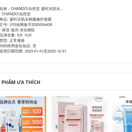
Nature Tang Snowy
Natural Hall
名称：CHANDO/自然堂 凝时冰肌水...
Essence
Panthenol Ampoule
 CHANDO/自然堂
Moisturizing
Mask 10 miếng
Emulsion Dưỡng
Repair, Soothing,
单品: 凝时冰肌水鲜颜修护面膜
ẩm, Dưỡng ẩm, Nuôi
Soothing,
号: 沪G妆网备字2020004436
dưỡng, Sửa chữa,
Moisturizing,
: 保湿 滋润 淡化细纹
Làm dịu, Làm mịn,
Brightening Flagship
品净含量: 5片 10片
Chăm sóc da mặt nạ
Store Chính hãng
ngủ nội địa trung
mặt nạ dưỡng ẩm
类型: 正常规格
为特殊用途化妆品: 否
760,000
628,000
用日期范围: 2023-01-01至2023-12-31
Hội trường tự nhiên
Natural Hall Oil
Himalaya Hydrating
Acne Muscle
Mask 21 Mặt nạ
Ampoule Mask 10
Hydrating Nữ sinh
Pieces 1%
viên Flagship Store
Oligopeptide
Chính hãng mặt nạ
Essence Oil Control
se khít lỗ chân lông
Soothing Repair
 PHẨM ƯA THÍCH
Female Flagship
Store Chính hãng
684,000
mặt nạ giấy tốt
Tự nhiên Tang An
Potent Mask 10
628,000
PieceRimide Chi tiết
Nước dưỡng ẩm cực
Natural Hall
kỳ Sửa chữa Tảo
Himalaya Plant
Mask Trang web
Mask 8 Piece Set
chính thức của phụ
Lily Moisturizing
nữ mặt nạ tốt cho
Gentian Brightening
da mụn
Flagship Store chính