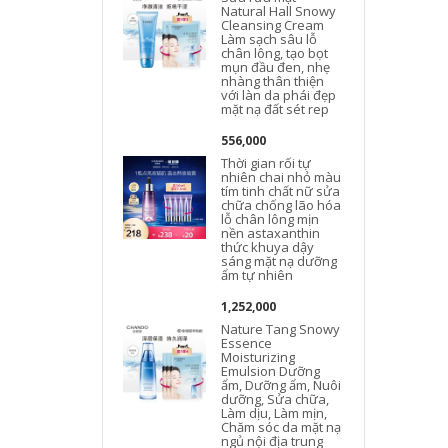
Natural Hall Snowy
Cleansing Cream
Làm sạch sâu lỗ
chân lông, tạo bọt
mụn đầu đen, nhẹ
nhàng thân thiện
với làn da phái đẹp
mặt nạ đất sét rep
556,000
Thời gian rối tự
nhiên chai nhỏ màu
tím tinh chất nữ sửa
chữa chống lão hóa
lỗ chân lông mịn
nền astaxanthin
thức khuya dậy
sáng mặt nạ dưỡng
ẩm tự nhiên
1,252,000
Nature Tang Snowy
Essence
Moisturizing
Emulsion Dưỡng
ẩm, Dưỡng ẩm, Nuôi
dưỡng, Sửa chữa,
Làm dịu, Làm mịn,
Chăm sóc da mặt nạ
ngủ nội địa trung