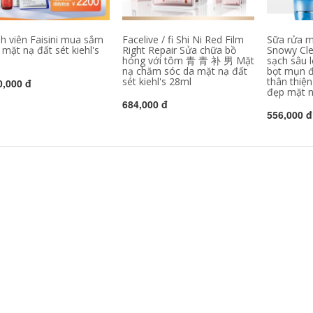
hãng mặt nạ giấy
banobagi
628,000
411,000
h viên Faisini mua sắm
Facelive / fi Shi Ni Red Film
Sữa rửa m
Tự nhiên Tang
mặt nạ đất sét kiehl's
Right Repair Sửa chữa bồ
Snowy Cl
Shriminan Mặt nạ
hóng với tôm 青 青 补 男 Mặt
sạch sâu l
tiềm năng 10 viên
Natural Tang
nạ chăm sóc da mặt nạ đất
bọt mụn đ
chống oxy hóa
Xuerun Ice Muscle
sét kiehl's 28ml
thân thiện
0,000 đ
Kháng người cao
Water Mask 10
đẹp mặt n
tuổi Thương hiệu
miếng, làm sáng
dưỡng ẩm
màu da, cải thiện độ
684,000 đ
Huangliang mặt nạ
xỉn màu, dưỡng ẩm
556,000 đ
ngủ sakura
và giữ ẩm cho làn
da vàng mặt nạ
nhau thai cừu hàn
628,000
quốc
552,000
Natural Hall
Mặt nạ collagen mới
Panthenol Ampoule
của Facelive /
Mask 10 miếng
Faceni làm dịu da
Repair, Soothing,
sau khi lành vết
Soothing,
thương, đắp mặt nạ