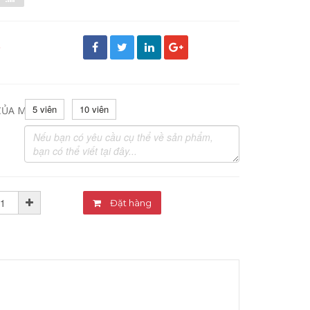
đ
5 viên
10 viên
CỦA MỸ PHẨM:
Đặt hàng