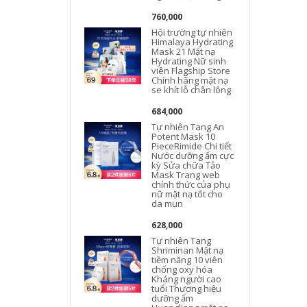
760,000
Hội trường tự nhiên
Himalaya Hydrating
Mask 21 Mặt nạ
Hydrating Nữ sinh
viên Flagship Store
Chính hãng mặt nạ
se khít lỗ chân lông
684,000
Tự nhiên Tang An
Potent Mask 10
PieceRimide Chi tiết
Nước dưỡng ẩm cực
kỳ Sửa chữa Tảo
Mask Trang web
chính thức của phụ
nữ mặt nạ tốt cho
da mụn
628,000
Tự nhiên Tang
Shriminan Mặt nạ
F
tiềm năng 10 viên
chống oxy hóa
Kháng người cao
tuổi Thương hiệu
dưỡng ẩm