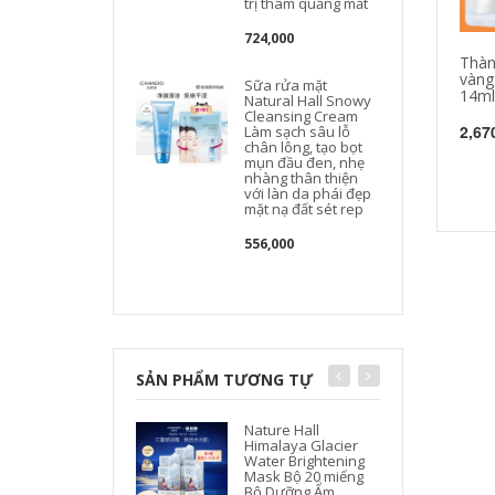
trị thâm quầng mắt
724,000
Thàn
vàng 
Sữa rửa mặt
14ml
Natural Hall Snowy
Cleansing Cream
2,67
Làm sạch sâu lỗ
chân lông, tạo bọt
mụn đầu đen, nhẹ
nhàng thân thiện
với làn da phái đẹp
mặt nạ đất sét rep
556,000
SẢN PHẨM TƯƠNG TỰ
Nature Hall
Himalaya Glacier
Water Brightening
Mask Bộ 20 miếng
Bộ Dưỡng Ẩm