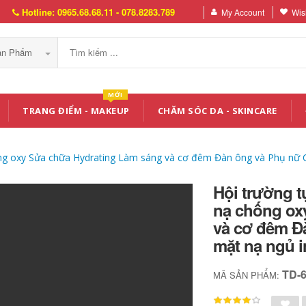
Hotline: 0965.68.68.11 - 078.8283.789
My Account
Wish
Sản Phẩm
MỚI
TRANG ĐIỂM - MAKEUP
CHĂM SÓC DA - SKINCARE
ng oxy Sửa chữa Hydrating Làm sáng và cơ đêm Đàn ông và Phụ nữ Ch
Hội trường 
nạ chống ox
và cơ đêm Đ
mặt nạ ngủ i
TD-
MÃ SẢN PHẨM: