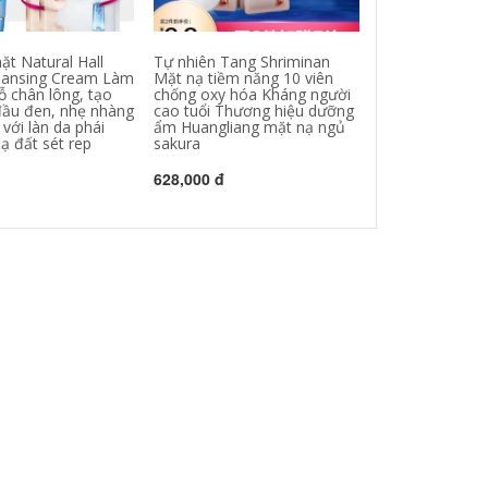
ặt Natural Hall
Tự nhiên Tang Shriminan
Mặt nạ làm sán
eansing Cream Làm
Mặt nạ tiềm năng 10 viên
Faceni làm sán
ỗ chân lông, tạo
chống oxy hóa Kháng người
giấy se khít lỗ 
ầu đen, nhẹ nhàng
cao tuổi Thương hiệu dưỡng
 với làn da phái
ẩm Huangliang mặt nạ ngủ
680,000 đ
ạ đất sét rep
sakura
628,000 đ