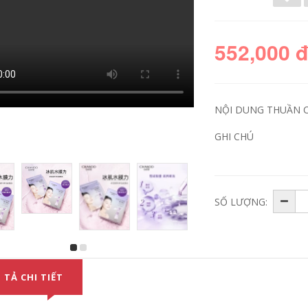
552,000 
NỘI DUNG THUẦN 
GHI CHÚ
hời gian rối tự
Hội trường tự nhiên
SỐ LƯỢNG:
nhiên chai nhỏ màu
10% men Mặt nạ
tím tinh chất nữ sửa
bạch tuộc thực sự
chữa chống lão hóa
10 miếng để chống
lỗ chân lông mịn
lão hóa cơ bắp
nền astaxanthin
mạnh mẽ sửa chữa
thức khuya dậy
cửa hàng hàng đầu
sáng mặt nạ dưỡng
chính hãng mặt nạ
ẩm tự nhiên
giấy tốt
 TẢ CHI TIẾT
1,252,000
628,000