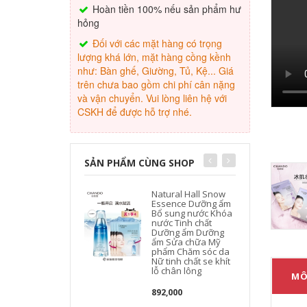
Hoàn tiền 100% nếu sản phẩm hư
hỏng
Đối với các mặt hàng có trọng
lượng khá lớn, mặt hàng cồng kềnh
như: Bàn ghế, Giường, Tủ, Kệ... Giá
trên chưa bao gồm chi phí cân nặng
và vận chuyển. Vui lòng liên hệ với
CSKH để được hỗ trợ nhé.
SẢN PHẨM CÙNG SHOP
Natural Hall Snow
T
Essence Dưỡng ẩm
Bổ sung nước Khóa
nước Tinh chất
Dưỡng ẩm Dưỡng
ẩm Sửa chữa Mỹ
phẩm Chăm sóc da
Nữ tinh chất se khít
lỗ chân lông
MÔ
892,000