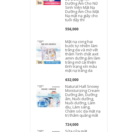
Dưỡng Ẩm Cho Nữ
Sinh Viên Mặt Nạ
Dưỡng Ẩm Cho Mặt
Nạ mặt nạ giấy cho
tuổi dậy thì
556,000
N
Mặt nạ cong hai
bước tự nhiên làm
trắng da và mờ vết
thâm Tinh chất axit
amin dưỡng ẩm làm
trắng mờ cải thiện
tình trạng xỉn màu
mặt nạ trắng da
632,000
Natural Hall Snowy
Moisturizing Cream
Dưỡng ẩm, Dưỡng
ẩm, Nuôi dưỡng,
Nuôi dưỡng, Làm
L
dịu, Làm sáng,
Chăm sóc da mặt nạ
trị thâm quầng mắt
724,000
Sữa rửa mặt