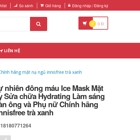
list
So sánh
Giỏ hàng
Đăng nhập / Đăng ký
0
0
Đ
LIÊN HỆ
ính hãng mặt nạ ngủ innisfree trà xanh
tự nhiên đông máu Ice Mask Mặt
y Sửa chữa Hydrating Làm sáng
àn ông và Phụ nữ Chính hãng
nnisfree trà xanh
618180771264