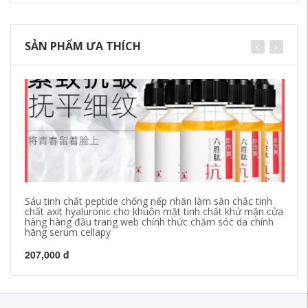
SẢN PHẨM ƯA THÍCH
Sáu tinh chất peptide chống nếp nhăn làm săn chắc tinh
Hi
chất axit hyaluronic cho khuôn mặt tinh chất khử mặn cửa
Fu
hàng hàng đầu trang web chính thức chăm sóc da chính
Re
hãng serum cellapy
1,
207,000 đ