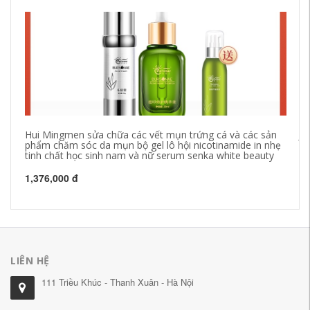
Hui Mingmen sửa chữa các vết mụn trứng cá và các sản
Ji
phẩm chăm sóc da mụn bộ gel lô hội nicotinamide in nhẹ
sả
tinh chất học sinh nam và nữ serum senka white beauty
se
1,376,000 đ
97
LIÊN HỆ
111 Triều Khúc - Thanh Xuân - Hà Nội