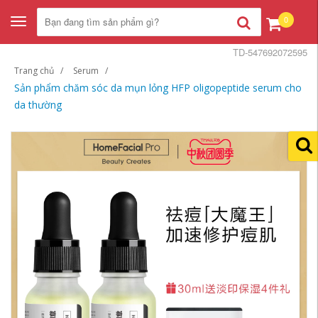
0
Toggle
navigation
TD-547692072595
Trang chủ
Serum
Sản phẩm chăm sóc da mụn lỏng HFP oligopeptide serum cho
da thường