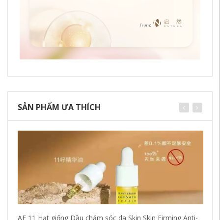
SẢN PHẨM ƯA THÍCH
AF 11 Hạt giống Dầu chăm sóc da Skin Skin Firming Anti-
Ba