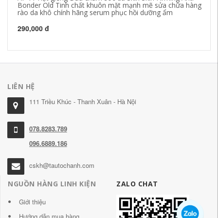
Bonder Old Tinh chất khuôn mặt mạnh mẽ sửa chữa hàng
củ
rào da khô chính hãng serum phục hồi dưỡng ẩm
ch
nh
290,000 đ
1,
LIÊN HỆ
111 Triều Khúc - Thanh Xuân - Hà Nội
078.8283.789
096.6889.186
cskh@tautochanh.com
NGUỒN HÀNG LINH KIỆN
ZALO CHAT
Giới thiệu
Hướng dẫn mua hàng