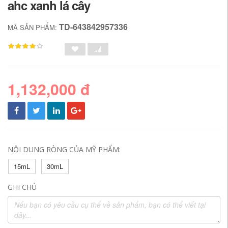
ahc xanh lá cây
TD-643842957336
MÃ SẢN PHẨM:
1,132,000 đ
NỘI DUNG RÒNG CỦA MỸ PHẨM:
15mL
30mL
GHI CHÚ