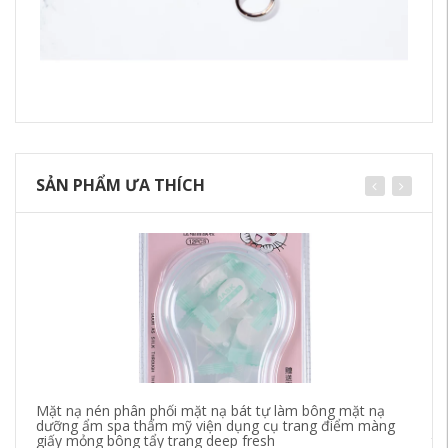
SẢN PHẨM ƯA THÍCH
Mặt nạ nén phân phối mặt nạ bát tự làm bông mặt nạ
Hà
dưỡng ẩm spa thẩm mỹ viện dụng cụ trang điểm màng
dù
giấy mỏng bông tẩy trang deep fresh
tẩ