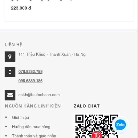
223,000 đ
30
LIÊN HỆ
111 Triều Khúc - Thanh Xuân - Hà Nội
078.8283.789
096.6889.186
cskh@tautochanh.com
NGUỒN HÀNG LINH KIỆN
ZALO CHAT
Giới thiệu
Hướng dẫn mua hàng
Thanh toán và giao nhận