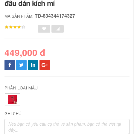
đầu dán kích mí
TD-634344174327
MÃ SẢN PHẨM:
449,000 đ
PHÂN LOẠI MÀU:
GHI CHÚ