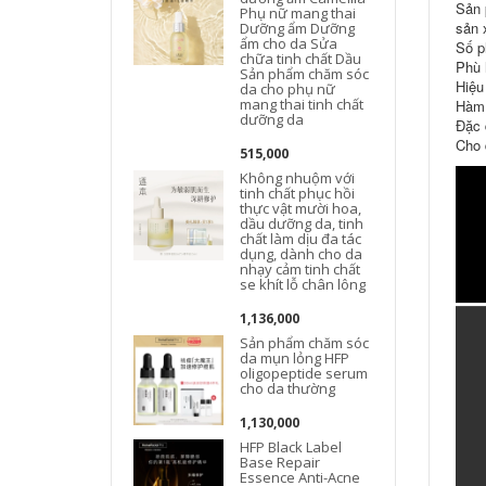
Sản 
Phụ nữ mang thai
sản 
Dưỡng ẩm Dưỡng
t
ẩm cho da Sửa
Số p
chữa tinh chất Dầu
Phù h
Sản phẩm chăm sóc
Hiệu
da cho phụ nữ
mang thai tinh chất
Hàm 
dưỡng da
Đặc 
Cho 
515,000
Không nhuộm với
tinh chất phục hồi
thực vật mười hoa,
dầu dưỡng da, tinh
chất làm dịu đa tác
dụng, dành cho da
nhạy cảm tinh chất
se khít lỗ chân lông
1,136,000
Sản phẩm chăm sóc
da mụn lỏng HFP
oligopeptide serum
cho da thường
1,130,000
HFP Black Label
Base Repair
Essence Anti-Acne