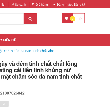
list
So sánh
Giỏ hàng
Đăng nhập / Đăng ký
0
0
Đ
LIÊN HỆ
 mặt chăm sóc da nam tinh chất ahc
ngày và đêm tinh chất chất lỏng
ating cải tiến tinh khủng nữ
 mặt chăm sóc da nam tinh chất
621807026842