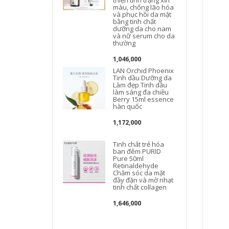
màu, chống lão hóa
và phục hồi da mặt
bằng tinh chất
dưỡng da cho nam
và nữ serum cho da
thường
1,046,000
LAN Orchid Phoenix
Tinh dầu Dưỡng da
Làm đẹp Tinh dầu
làm sáng đa chiều
Berry 15ml essence
hàn quốc
1,172,000
Tinh chất trẻ hóa
ban đêm PURID
Pure 50ml
Retinaldehyde
Chăm sóc da mặt
đầy đặn và mờ nhạt
tinh chất collagen
1,646,000