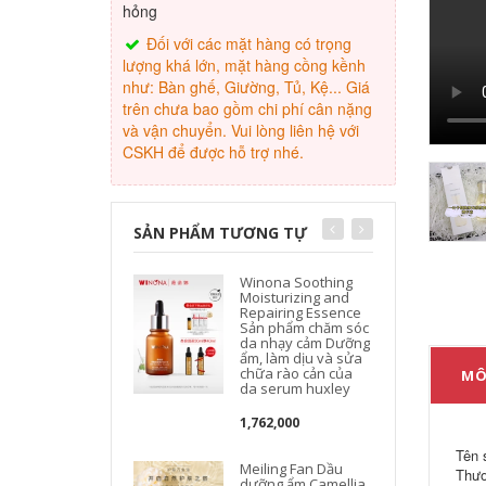
hỏng
Đối với các mặt hàng có trọng
lượng khá lớn, mặt hàng cồng kềnh
như: Bàn ghế, Giường, Tủ, Kệ... Giá
trên chưa bao gồm chi phí cân nặng
và vận chuyển. Vui lòng liên hệ với
CSKH để được hỗ trợ nhé.
SẢN PHẨM TƯƠNG TỰ
Winona Soothing
Moisturizing and
Repairing Essence
Sản phẩm chăm sóc
da nhạy cảm Dưỡng
ẩm, làm dịu và sửa
chữa rào cản của
MÔ
da serum huxley
1,762,000
Tên 
Meiling Fan Dầu
Thươ
dưỡng ẩm Camellia