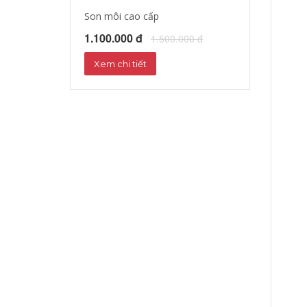
Son môi cao cấp
Tinh dầu dưỡng
1.100.000 đ
1.172.000 đ
1.500.000 đ
1
Xem chi tiết
Xem chi tiết