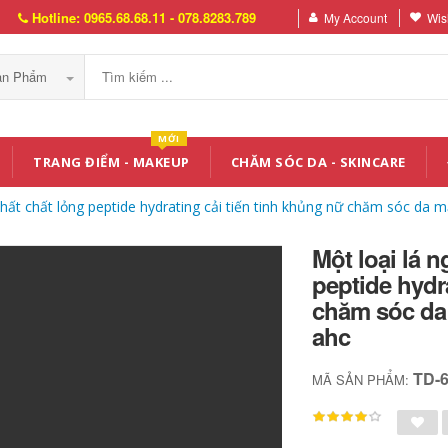
Hotline: 0965.68.68.11 - 078.8283.789
My Account
Wish
Sản Phẩm
MỚI
TRANG ĐIỂM - MAKEUP
CHĂM SÓC DA - SKINCARE
chất chất lỏng peptide hydrating cải tiến tinh khủng nữ chăm sóc da
Một loại lá 
peptide hydr
chăm sóc da
ahc
TD-
MÃ SẢN PHẨM: