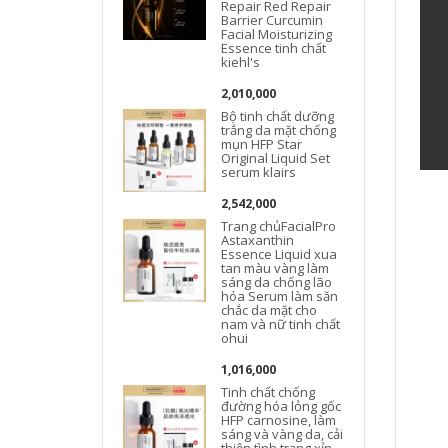
Repair Red Repair
Barrier Curcumin
Facial Moisturizing
Essence tinh chất
kiehl's
2,010,000
Bộ tinh chất dưỡng
trắng da mặt chống
mụn HFP Star
Original Liquid Set
serum klairs
c
2,542,000
Trang chủFacialPro
Astaxanthin
Essence Liquid xua
tan màu vàng làm
sáng da chống lão
hóa Serum làm săn
chắc da mặt cho
nam và nữ tinh chất
ohui
1,016,000
Tinh chất chống
đường hóa lỏng gốc
HFP carnosine, làm
sáng và vàng da, cải
thiện tình trạng xỉn