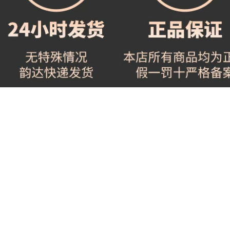
ẩm làm sáng da gốc
màng serum klairs
lỏng 100ML serum
dưỡng ẩm
ahc màu hồng
936,000
219,000
Chất lỏng tinh chất
Oligopeptide stock
Truth oligopeptide
giải pháp để loại bỏ
làm giảm vết thâm
mụn trứng cá làm
mụn, thu nhỏ lỗ
mờ vết thâm mụn,
chân lông, chữa
sẹo mụn trứng cá,
mụn và loại bỏ tinh
sản phẩm chăm sóc
chất dưỡng da tinh
da mụn vùng kín,
hất trái cây cô đặc
tinh chất dưỡng da
inspire
mặt, nam và nữ tinh
chất dưỡng trắng da
872,000
MonsterCode Beast
644,000
Code Xì Trum Tinh
Winona Soothing
dầu Đồng xanh
Moisturizing
Peptide Dầu dưỡng
Essence 50ml Sản
da mặt tinh chất
phẩm chăm sóc da
vitamin c
nhạy cảm giúp
dưỡng ẩm và làm
1,256,000
dịu hàng rào bảo vệ
Daimo Huayu
da serum ordinary
Ecdoin Repairing
trắng da
Lotion Stay Up All
Night Chăm sóc da
2,654,000
Khẩn cấp Hàng rào
PMPM (Khuyên
dưỡng ẩm làm sáng
dùng) Tinh dầu trà