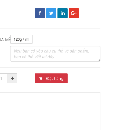
đ
120g / ml
ỦA MỸ PHẨM:
Đặt hàng