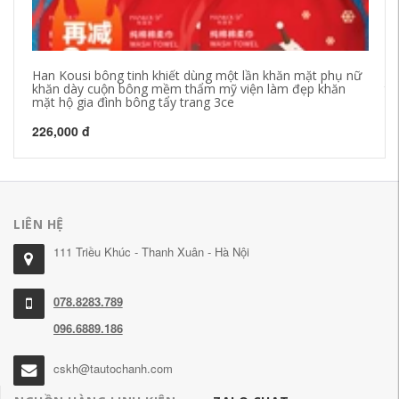
Han Kousi bông tinh khiết dùng một lần khăn mặt phụ nữ
Kh
khăn dày cuộn bông mềm thẩm mỹ viện làm đẹp khăn
tr
mặt hộ gia đình bông tẩy trang 3ce
Au
226,000 đ
37
LIÊN HỆ
111 Triều Khúc - Thanh Xuân - Hà Nội
078.8283.789
096.6889.186
cskh@tautochanh.com