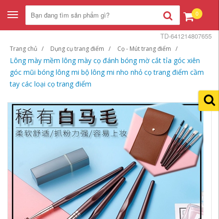
0
Toggle
navigation
TD-641214807655
Trang chủ
Dụng cụ trang điểm
Cọ - Mút trang điểm
Lông mày mềm lông mày cọ đánh bóng mờ cắt tỉa góc xiên
góc mũi bóng lông mi bộ lông mi nho nhỏ cọ trang điểm cầm
tay các loại cọ trang điểm