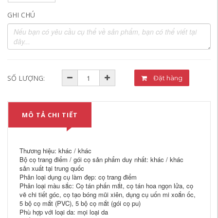
GHI CHÚ
SỐ LƯỢNG:
Đặt hàng
MÔ TẢ CHI TIẾT
Thương hiệu: khác / khác
Bộ cọ trang điểm / gói cọ sản phẩm duy nhất: khác / khác
sản xuất tại trung quốc
Phân loại dụng cụ làm đẹp: cọ trang điểm
Phân loại màu sắc: Cọ tán phấn mắt, cọ tán hoa ngọn lửa, cọ
vẽ chi tiết góc, cọ tạo bóng mũi xiên, dụng cụ uốn mi xoắn ốc,
5 bộ cọ mắt (PVC), 5 bộ cọ mắt (gói cọ pu)
Phù hợp với loại da: mọi loại da