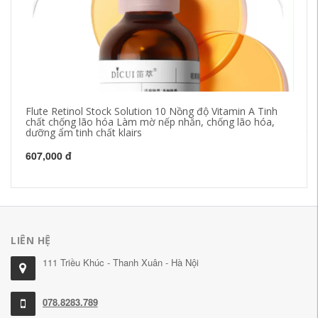
Flute Retinol Stock Solution 10 Nồng độ Vitamin A Tinh
Sh
chất chống lão hóa Làm mờ nếp nhăn, chống lão hóa,
Es
dưỡng ẩm tinh chất klairs
th
607,000 đ
3,
LIÊN HỆ
111 Triều Khúc - Thanh Xuân - Hà Nội
078.8283.789