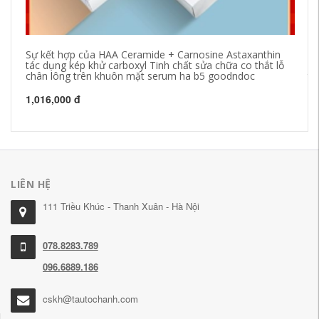
Sự kết hợp của HAA Ceramide + Carnosine Astaxanthin
Ti
tác dụng kép khử carboxyl Tinh chất sửa chữa co thắt lỗ
dò
chân lông trên khuôn mặt serum ha b5 goodndoc
ti
1,016,000 đ
3,
LIÊN HỆ
111 Triều Khúc - Thanh Xuân - Hà Nội
078.8283.789
096.6889.186
cskh@tautochanh.com