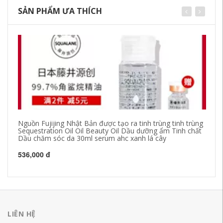
SẢN PHẨM ƯA THÍCH
Nguồn Fujijing Nhật Bản được tạo ra tinh trùng tinh trùng
Ch
Sequestration Oil Oil Beauty Oil Dầu dưỡng ẩm Tinh chất
ch
Dầu chăm sóc da 30ml serum ahc xanh lá cây
lô
536,000 đ
26
LIÊN HỆ