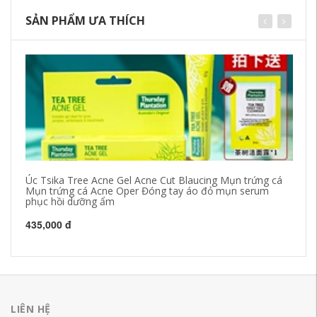
SẢN PHẨM ƯA THÍCH
Úc Tsika Tree Acne Gel Acne Cut Blaucing Mụn trứng cá
Ti
Mụn trứng cá Acne Oper Đóng tay áo đỏ mụn serum
đẹ
phục hồi dưỡng ẩm
ch
câ
435,000 đ
60
LIÊN HỆ