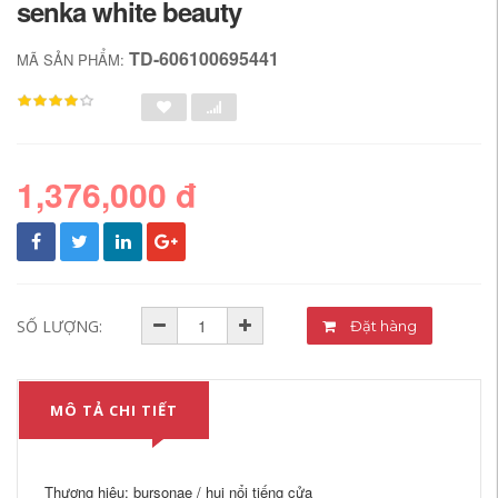
senka white beauty
TD-606100695441
MÃ SẢN PHẨM:
1,376,000 đ
SỐ LƯỢNG:
Đặt hàng
MÔ TẢ CHI TIẾT
Thương hiệu: bursonae / hui nổi tiếng cửa