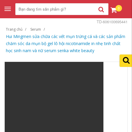
0
Toggle
navigation
TD-606100695441
Trang chủ
Serum
Hui Mingmen sửa chữa các vết mụn trứng cá và các sản phẩm
chăm sóc da mụn bộ gel lô hội nicotinamide in nhẹ tinh chất
học sinh nam và nữ serum senka white beauty