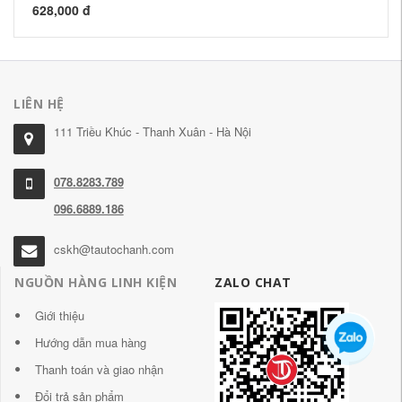
628,000 đ
62
LIÊN HỆ
111 Triều Khúc - Thanh Xuân - Hà Nội
078.8283.789
096.6889.186
cskh@tautochanh.com
NGUỒN HÀNG LINH KIỆN
ZALO CHAT
Giới thiệu
Hướng dẫn mua hàng
Thanh toán và giao nhận
Đổi trả sản phẩm