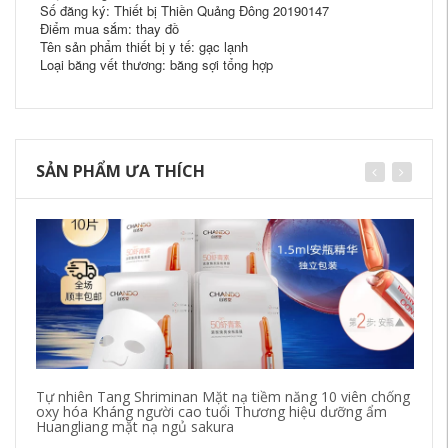
Số đăng ký: Thiết bị Thiền Quảng Đông 20190147
Điểm mua sắm: thay đồ
Tên sản phẩm thiết bị y tế: gạc lạnh
Loại băng vết thương: băng sợi tổng hợp
SẢN PHẨM ƯA THÍCH
Tự nhiên Tang Shriminan Mặt nạ tiềm năng 10 viên chống
Tự
oxy hóa Kháng người cao tuổi Thương hiệu dưỡng ẩm
Nư
Huangliang mặt nạ ngủ sakura
ch