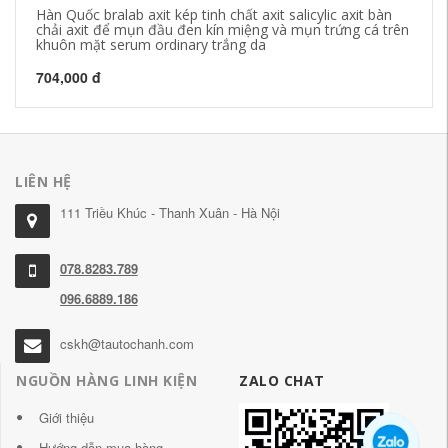
Hàn Quốc bralab axit kép tinh chất axit salicylic axit bàn
Ti
chải axit để mụn đầu đen kín miệng và mụn trứng cá trên
Dư
khuôn mặt serum ordinary trắng da
Es
704,000 đ
1,
LIÊN HỆ
111 Triều Khúc - Thanh Xuân - Hà Nội
078.8283.789
096.6889.186
cskh@tautochanh.com
NGUỒN HÀNG LINH KIỆN
ZALO CHAT
Giới thiệu
Hướng dẫn mua hàng