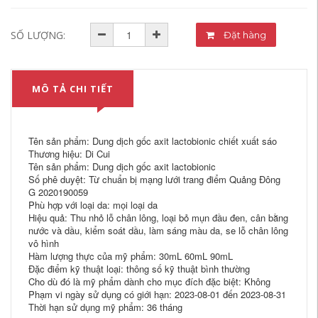
SỐ LƯỢNG:
Đặt hàng
MÔ TẢ CHI TIẾT
Tên sản phẩm: Dung dịch gốc axit lactobionic chiết xuất sáo
Thương hiệu: Di Cui
Tên sản phẩm: Dung dịch gốc axit lactobionic
Số phê duyệt: Từ chuẩn bị mạng lưới trang điểm Quảng Đông
G 2020190059
Phù hợp với loại da: mọi loại da
Hiệu quả: Thu nhỏ lỗ chân lông, loại bỏ mụn đầu đen, cân bằng
nước và dầu, kiểm soát dầu, làm sáng màu da, se lỗ chân lông
vô hình
Hàm lượng thực của mỹ phẩm: 30mL 60mL 90mL
Đặc điểm kỹ thuật loại: thông số kỹ thuật bình thường
Cho dù đó là mỹ phẩm dành cho mục đích đặc biệt: Không
Phạm vi ngày sử dụng có giới hạn: 2023-08-01 đến 2023-08-31
Thời hạn sử dụng mỹ phẩm: 36 tháng