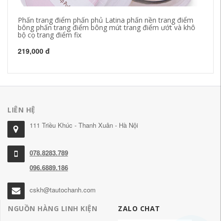
Phấn trang điểm phấn phủ Latina phấn nền trang điểm
Bô
bông phấn trang điểm bông mút trang điểm ướt và khô
22
bộ cọ trang điểm fix
27
219,000 đ
LIÊN HỆ
111 Triều Khúc - Thanh Xuân - Hà Nội
078.8283.789
096.6889.186
cskh@tautochanh.com
NGUỒN HÀNG LINH KIỆN
ZALO CHAT