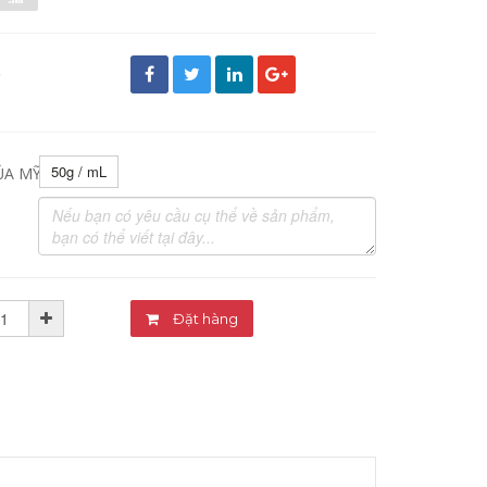
đ
50g / mL
ỦA MỸ PHẨM:
Đặt hàng