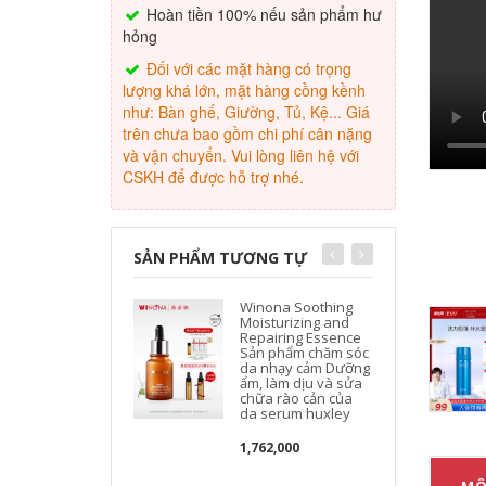
Hoàn tiền 100% nếu sản phẩm hư
hỏng
Đối với các mặt hàng có trọng
lượng khá lớn, mặt hàng cồng kềnh
như: Bàn ghế, Giường, Tủ, Kệ... Giá
trên chưa bao gồm chi phí cân nặng
và vận chuyển. Vui lòng liên hệ với
CSKH để được hỗ trợ nhé.
SẢN PHẨM TƯƠNG TỰ
Winona Soothing
Moisturizing and
Repairing Essence
Sản phẩm chăm sóc
da nhạy cảm Dưỡng
ẩm, làm dịu và sửa
chữa rào cản của
da serum huxley
1,762,000