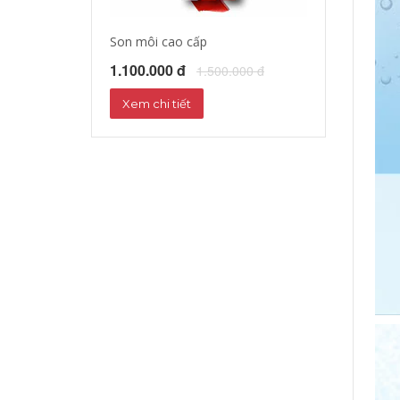
Son môi cao cấp
Tinh dầu dưỡng
1.100.000 đ
1.172.000 đ
1.500.000 đ
1
Xem chi tiết
Xem chi tiết