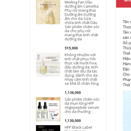
MÔ
Meiling Fan Dầu
dưỡng ẩm Camellia
Phụ nữ mang thai
Dưỡng ẩm Dưỡng
t
ẩm cho da Sửa
Tên 
chữa tinh chất Dầu
Sản phẩm chăm sóc
Thươ
da cho phụ nữ
Tên 
mang thai tinh chất
sản 
dưỡng da
Số p
Thíc
515,000
Thời
Không nhuộm với
Hiệu
tinh chất phục hồi
thực vật mười hoa,
Hàm 
dầu dưỡng da, tinh
Đặc 
chất làm dịu đa tác
Cho 
dụng, dành cho da
nhạy cảm tinh chất
Phạm
se khít lỗ chân lông
Thời
1,136,000
Sản phẩm chăm sóc
da mụn lỏng HFP
oligopeptide serum
cho da thường
1,130,000
HFP Black Label