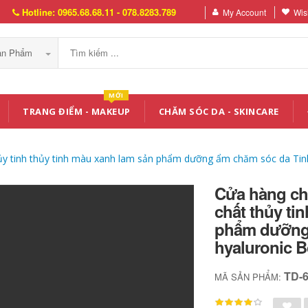
Hotline: 0965.68.68.11 - 078.8283.789
My Account
Wish
Sản Phẩm
MỚI
TRANG ĐIỂM - MAKEUP
CHĂM SÓC DA - SKINCARE
ủy tinh thủy tinh màu xanh lam sản phẩm dưỡng ẩm chăm sóc da Tinh
Cửa hàng ch
chất thủy ti
phẩm dưỡng 
hyaluronic B
TD-
MÃ SẢN PHẨM: