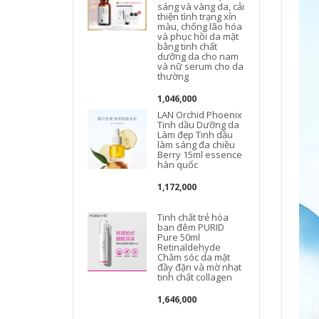
sáng và vàng da, cải
thiện tình trạng xỉn
màu, chống lão hóa
và phục hồi da mặt
bằng tinh chất
dưỡng da cho nam
và nữ serum cho da
thường
1,046,000
LAN Orchid Phoenix
Tinh dầu Dưỡng da
Làm đẹp Tinh dầu
làm sáng đa chiều
Berry 15ml essence
hàn quốc
1,172,000
Tinh chất trẻ hóa
ban đêm PURID
Pure 50ml
Retinaldehyde
Chăm sóc da mặt
đầy đặn và mờ nhạt
tinh chất collagen
1,646,000