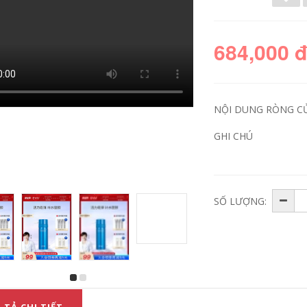
684,000 
NỘI DUNG RÒNG C
GHI CHÚ
HBN Retinol Double
Tinh chất Facelive /
SỐ LƯỢNG:
A Essence Emulsion
Faceni Astaxanthin
Se khít lỗ chân lông,
Kem nền chống lão
giữ ẩm, giữ ẩm và
hóa Mặt tinh chất
cải thiện làn da mịn
Sản phẩm chăm sóc
màng Chăm sóc da
da làm mới chống
II vitamin c serum
oxy hóa tinh chất
561
vitamin c
1,176,000
724,000