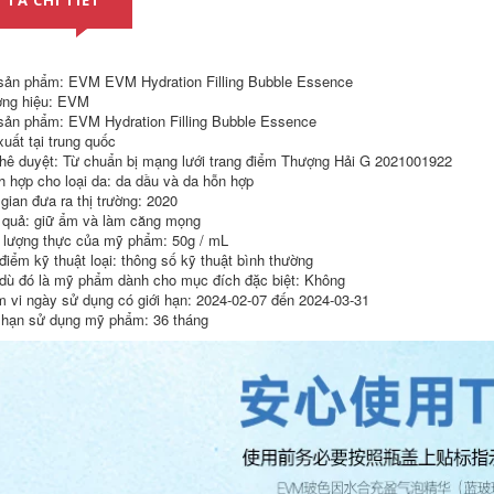
 TẢ CHI TIẾT
Sáu tinh chất
SK-II Chai Bạc Nhỏ
peptide chống nếp
Tinh Chất Chăm Sóc
nhăn làm săn chắc
Da Mặt Sửa Chữa
inh chất axit
Các Điểm Dưỡng Ẩm
hyaluronic cho
Làm Sáng Da Làm
sản phẩm: EVM EVM Hydration Filling Bubble Essence
khuôn mặt tinh chất
Sáng Da Sắc Tố
khử mặn cửa hàng
skllsk2 serum
ng hiệu: EVM
hàng đầu trang web
innisfree trắng da
sản phẩm: EVM Hydration Filling Bubble Essence
chính thức chăm sóc
xuất tại trung quốc
da chính hãng
4,830,000
hê duyệt: Từ chuẩn bị mạng lưới trang điểm Thượng Hải G 2021001922
serum cellapy
Tinh dầu dưỡng ẩm
h hợp cho loại da: da dầu và da hỗn hợp
làm săn chắc da mặt
207,000
 gian đưa ra thị trường: 2020
Tianlufen tinh dầu
 quả: giữ ẩm và làm căng mọng
PMPM Chiba Rose
dưỡng ẩm mặt bóng
Vitamin C Essential
đèn nhỏ tinh chất
lượng thực của mỹ phẩm: 50g / mL
Oil Dầu dưỡng da
dưỡng da ban đêm
điểm kỹ thuật loại: thông số kỹ thuật bình thường
Tinh chất nâng cao
35ml tinh chất se
dù đó là mỹ phẩm dành cho mục đích đặc biệt: Không
Nền tảng cơ mặt
khít lỗ chân lông
Tinh chất làm sáng
 vi ngày sử dụng có giới hạn: 2024-02-07 đến 2024-03-31
da serum ha b5
2,386,000
 hạn sử dụng mỹ phẩm: 36 tháng
goodndoc
Tianlufen
Seabuckthorn
936,000
Double Extract
L'Oreal Men's
Essence làm sáng
Essence Lotion
da serum eucerin trị
Lotion Dưỡng ẩm
nám
Dưỡng ẩm Dưỡng
ẩm cho Da mặt
1,372,000
Dưỡng ẩm Sản
L-vc Vitamin C
phẩm Chăm sóc da