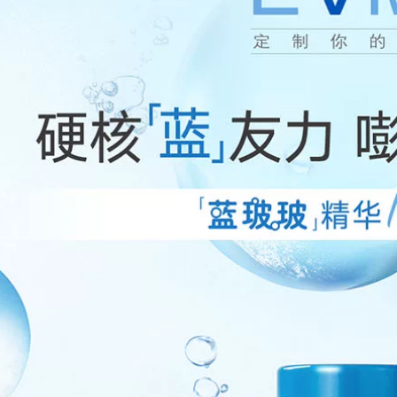
PMPM (Khuyên
dưỡng ẩm làm sáng
dùng) Tinh dầu trà
da Tinh chất làm
đen Hoa hồng
sáng da tinh chất
Dưỡng da Tinh chất
dưỡng da mặt
350,000
Double Squalane
Lvyang Tender Pore
Essence Muscle
Large Repair
Foundation serum
Essence Artifact
luxury gold 24k
Thu nhỏ lỗ chân
lông Làm sạch sâu
560,000
Sản phẩm chăm sóc
Qiran Chai màu
da dành cho nam
hồng Cao nguyên
và nữ serum ahc
Tinh dầu Hoa hồng
xanh lá cây
Tăng cường Sửa
chữa Chống lão hóa
455,000
Chăm sóc da Dầu
Natural Hall Snow
Kiểm soát Da mặt
Essence Dưỡng ẩm
Tinh chất làm dịu
Bổ sung nước Khóa
serum ahc xanh lá
nước Tinh chất
cây
Dưỡng ẩm Dưỡng
ẩm Sửa chữa Mỹ
1,132,000
phẩm Chăm sóc da
Nữ tinh chất se khít
lỗ chân lông
5R Haiwang
Essence Tam Host
892,000
B5 Essence
Sensitive Axit
acurient nhẹ Hỗ trợ
Dòng Qian Huang!
Sửa chữa mặt Thị