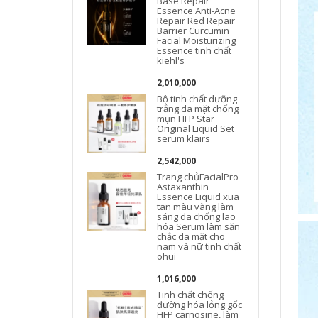
Base Repair
Essence Anti-Acne
Repair Red Repair
Barrier Curcumin
Facial Moisturizing
Essence tinh chất
kiehl's
2,010,000
Bộ tinh chất dưỡng
trắng da mặt chống
mụn HFP Star
Original Liquid Set
serum klairs
c
2,542,000
Trang chủFacialPro
Astaxanthin
Essence Liquid xua
tan màu vàng làm
sáng da chống lão
hóa Serum làm săn
chắc da mặt cho
nam và nữ tinh chất
ohui
1,016,000
Tinh chất chống
đường hóa lỏng gốc
HFP carnosine, làm