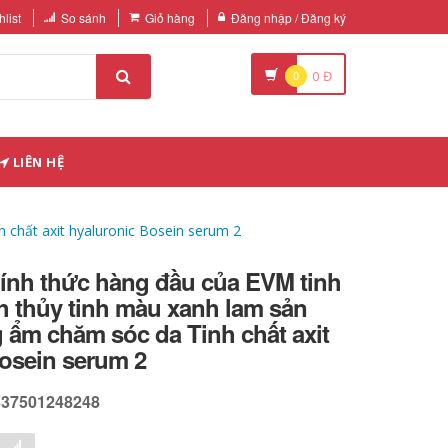
list
So sánh
Giỏ hàng
Đăng nhập / Đăng ký
0
0
Đ
LIÊN HỆ
 chất axit hyaluronic Bosein serum 2
ính thức hàng đầu của EVM tinh
nh thủy tinh màu xanh lam sản
ẩm chăm sóc da Tinh chất axit
osein serum 2
637501248248