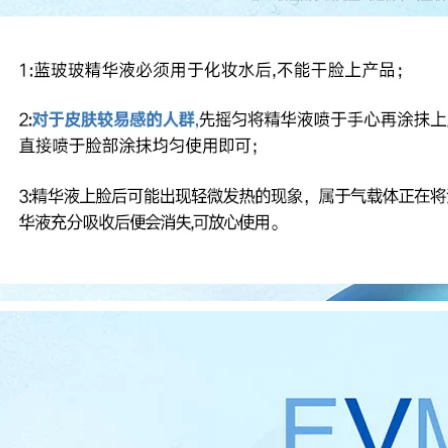
Essence Emulsion
Làm sáng các
Sản phẩm dưỡng
Đường nét mịn
ẩm làm sáng da gốc
màng serum klairs
lỏng 100ML serum
dưỡng ẩm
ahc màu hồng
936,000
219,000
Chất lỏng tinh chất
Oligopeptide stock
Truth oligopeptide
giải pháp để loại bỏ
làm giảm vết thâm
mụn trứng cá làm
mụn, thu nhỏ lỗ
mờ vết thâm mụn,
chân lông, chữa
sẹo mụn trứng cá,
mụn và loại bỏ tinh
sản phẩm chăm sóc
chất dưỡng da tinh
da mụn vùng kín,
hất trái cây cô đặc
tinh chất dưỡng da
inspire
mặt, nam và nữ tinh
chất dưỡng trắng da
872,000
MonsterCode Beast
644,000
Code Xì Trum Tinh
Winona Soothing
dầu Đồng xanh
Moisturizing
Peptide Dầu dưỡng
Essence 50ml Sản
da mặt tinh chất
phẩm chăm sóc da
vitamin c
nhạy cảm giúp
dưỡng ẩm và làm
1,256,000
dịu hàng rào bảo vệ
Daimo Huayu
da serum ordinary
Ecdoin Repairing
trắng da
Lotion Stay Up All
Night Chăm sóc da
2,654,000
Khẩn cấp Hàng rào