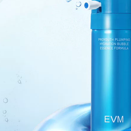
Hãy để hiệu ứng
trấn tĩnh Da serum
chăm sóc da gấp đôi
tinh chất vàng
~ một tinh chất
glucan men xozan
600,000
serum trà xanh
innisfree
896,000