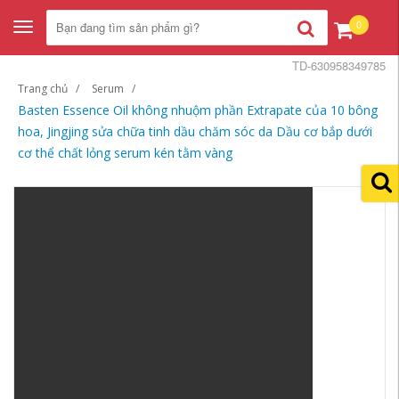
0
Toggle
navigation
TD-630958349785
Trang chủ
Serum
Basten Essence Oil không nhuộm phần Extrapate của 10 bông
hoa, Jingjing sửa chữa tinh dầu chăm sóc da Dầu cơ bắp dưới
cơ thể chất lỏng serum kén tằm vàng