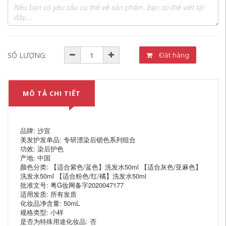
SỐ LƯỢNG:
Đặt hàng
MÔ TẢ CHI TIẾT
品牌: 沙宣
美发护发单品: 专研漂染后锁色系列组合
功效: 染后护色
产地: 中国
颜色分类: 【适合紫色/蓝色】洗发水50ml 【适合灰色/亚麻色】
洗发水50ml 【适合粉色/红/橘】洗发水50ml
批准文号: 粤G妆网备字2020047177
适用发质: 所有发质
化妆品净含量: 50mL
规格类型: 小样
是否为特殊用途化妆品: 否