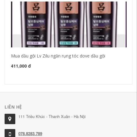
Mua dầu gội Lv Zilu ngăn rụng tóc dove dầu gội
Ti
ki
ng
411,000 đ
64
LIÊN HỆ
111 Triều Khúc - Thanh Xuân - Hà Nội
078.8283.789