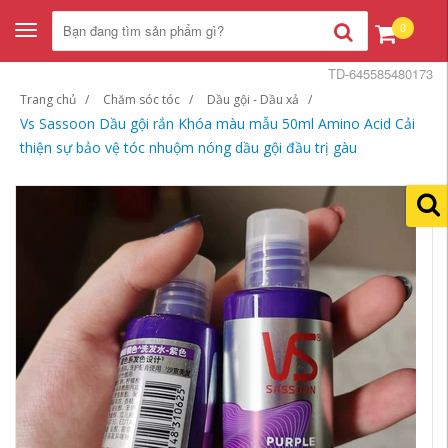
0
Toggle
navigation
TD-645585480173
Trang chủ
Chăm sóc tóc
Dầu gội - Dầu xả
Vs Sassoon Dầu gội rắn Khóa màu mẫu 50ml Amino Acid Cải
thiện sự bảo vệ tóc nhuộm nóng dầu gội đầu trị gàu