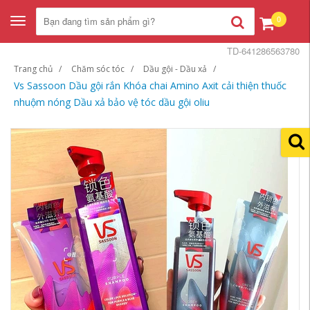
0
Toggle
navigation
TD-641286563780
Trang chủ
Chăm sóc tóc
Dầu gội - Dầu xả
Vs Sassoon Dầu gội rắn Khóa chai Amino Axit cải thiện thuốc
nhuộm nóng Dầu xả bảo vệ tóc dầu gội oliu