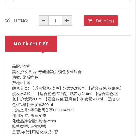
SỐ LƯỢNG:
Đặt hàng
MÔ TẢ CHI TIẾT
品牌: 沙宣
美发护发单品: 专研漂染后锁色系列组合
功效: 染后护色
产地: 中国
颜色分类: 【适合紫色/蓝色】洗发水310ml 【适合灰色/亚麻色】
洗发水310ml 【适合粉色/红/橘】洗发水310ml 【适合紫色/蓝
色】护发素200ml 【适合灰色/亚麻色】护发素200ml 【适合粉
色/红/橘】护发素200ml
批准文号: 粤G妆网备字2020047177
适用发质: 所有发质
化妆品净含量: 其他/other
规格类型: 正常规格
是否为特殊用途化妆品: 否