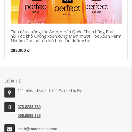
Tinh dầu dưỡng tóc Amore Hàn Quốc Chính hãng Phục
Dầ
hồi Tóc khô Chống xoăn cứng Mềm mượt Tóc Xoăn Perm
hợ
Nhuộm Tóc hư tổn Nữ tinh dầu dưỡng tóc
gộ
298,000 đ
57
LIÊN HỆ
111 Triều Khúc - Thanh Xuân - Hà Nội
078.8283.789
096.6889.186
cskh@tautochanh.com