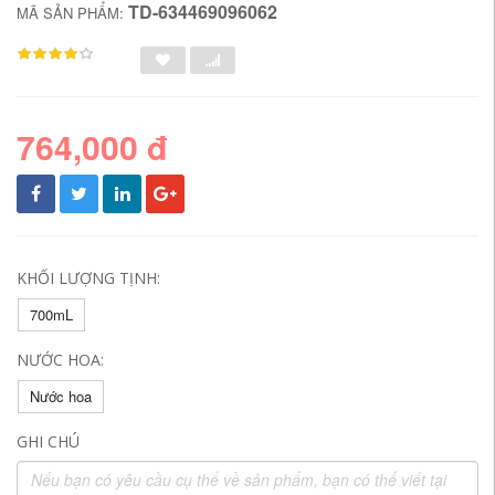
TD-634469096062
MÃ SẢN PHẨM:
764,000 đ
KHỐI LƯỢNG TỊNH:
700mL
NƯỚC HOA:
Nước hoa
GHI CHÚ