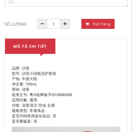
SỐ LƯỢNG:
Đặt hàng
MÔ TẢ CHI TIẾT
品牌: 沙宣
型号: 沙宣小绿瓶洗护套装
产地: 中国大陆
净含量: 700mL
香味: 清香
批准文号: 粤G妆网备字2018080085
适用对象: 通用
功效: 深度清洁 控油 去屑
规格类型: 常规单品
是否为特殊用途化妆品: 否
是否量贩装: 否