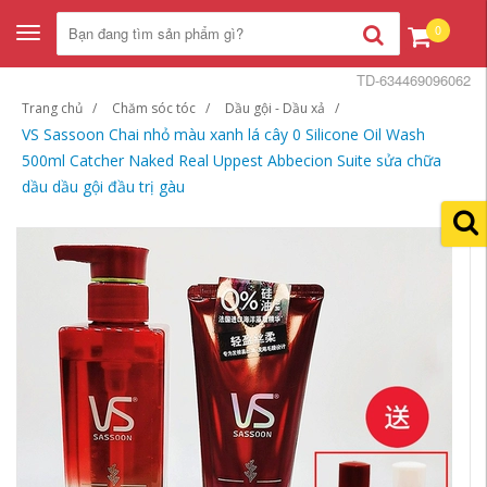
0
Toggle
navigation
TD-634469096062
Trang chủ
Chăm sóc tóc
Dầu gội - Dầu xả
VS Sassoon Chai nhỏ màu xanh lá cây 0 Silicone Oil Wash
500ml Catcher Naked Real Uppest Abbecion Suite sửa chữa
dầu dầu gội đầu trị gàu