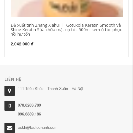
Đề xuất tinh Zhang Xiahui 丨 Gotukola Keratin Smooth và
Hồ
Shine Keratin Sửa chữa mặt nạ tóc 500ml kem ủ tóc phục
Oi
hồi hư tổn
29
2,042,000 đ
LIÊN HỆ
111 Triều Khúc - Thanh Xuân - Hà Nội
078.8283.789
096.6889.186
cskh@tautochanh.com