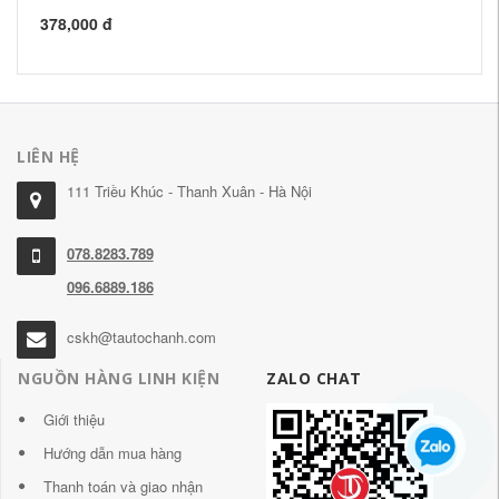
43
378,000 đ
LIÊN HỆ
111 Triều Khúc - Thanh Xuân - Hà Nội
078.8283.789
096.6889.186
cskh@tautochanh.com
NGUỒN HÀNG LINH KIỆN
ZALO CHAT
Giới thiệu
Hướng dẫn mua hàng
Thanh toán và giao nhận