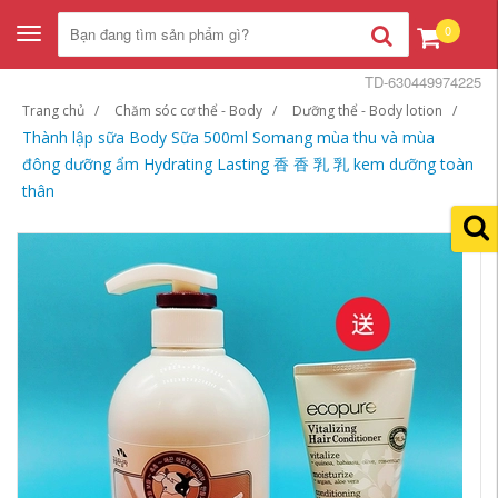
0
Toggle
navigation
TD-630449974225
Trang chủ
Chăm sóc cơ thể - Body
Dưỡng thể - Body lotion
Thành lập sữa Body Sữa 500ml Somang mùa thu và mùa
đông dưỡng ẩm Hydrating Lasting 香 香 乳 乳 kem dưỡng toàn
thân