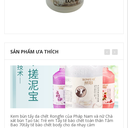
SẢN PHẨM ƯA THÍCH
Kem bùn tẩy da chết Rongfei của Pháp Nam và nữ Chà
Be
xát bùn Tạo tác Trẻ em Tẩy tế bào chết toàn thân Tắm
Hư
Bao 70tẩy tế bào chết body cho da nhạy cảm