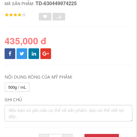
TD-630449974225
MÃ SẢN PHẨM:
435,000 đ
NỘI DUNG RÒNG CỦA MỸ PHẨM:
500g / mL
GHI CHÚ