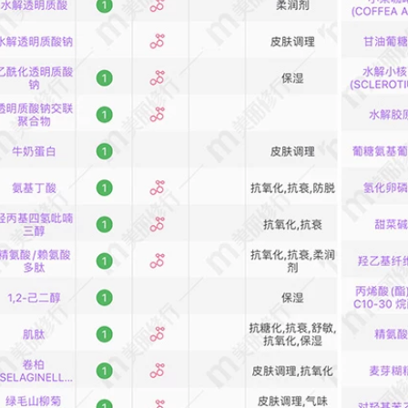
Sửa chữa Sửa chữa
Antiorexide Làm
sáng da Màu da
mặt nạ trị nám
604,000