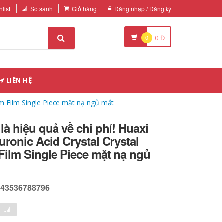
list
So sánh
Giỏ hàng
Đăng nhập / Đăng ký
0
0
Đ
LIÊN HỆ
ilm Film Single Piece mặt nạ ngủ mắt
là hiệu quả về chi phí! Huaxi
uronic Acid Crystal Crystal
 Film Single Piece mặt nạ ngủ
643536788796