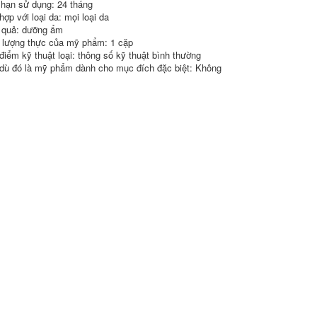
 hạn sử dụng: 24 tháng
xăm một tầm nhìn
ợp với loại da: mọi loại da
cồn vàng mắt mịn
kem dưỡng da vùng
 quả: dưỡng ẩm
mắt
lượng thực của mỹ phẩm: 1 cặp
điểm kỹ thuật loại: thông số kỹ thuật bình thường
724,000
dù đó là mỹ phẩm dành cho mục đích đặc biệt: Không
Vòng tròn chiến đấu
Đại diện trong nước!
BM Huajing Sinh
học Cơ bắp Carol
Eye Kem 15g Gaba
+ Rượu + Caffeine
kem dưỡng mắt
estee lauder
684,000
Kể chuyện đúng, giá
cả có một cuộc cẩu
thả! Mkmakane Baiti
Night Rượu Essence
Eye Kem chống
nhăn kem mắt
laneige
852,000
Nước mắt túi mắt,
xin vui lòng mua
một bong bóng sâu!