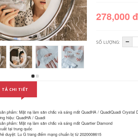
278,000 
SỐ LƯỢNG:
Bạn là một hoop
vàng, bạn có thể
thay đổi! Sáng sớm
 TẢ CHI TIẾT
của cuộc đời C đêm
một tinh chất kem
mắt là một con mắt
đen tối kem mắt
sản phẩm: Mặt nạ làm săn chắc và sáng mắt QuadHA / QuadiQuadi Crystal 
896,000
ng hiệu: QuadHA / Quadi
sản phẩm: Mặt nạ làm săn chắc và sáng mắt Quartier Diamond
xuất tại trung quốc
Gửi 10g mẫu nhỏ ~
chống nhăn! Ăn
hê duyệt: Lu G trang điểm mạng chuẩn bị từ 2020008615
oncur kem mắt hình