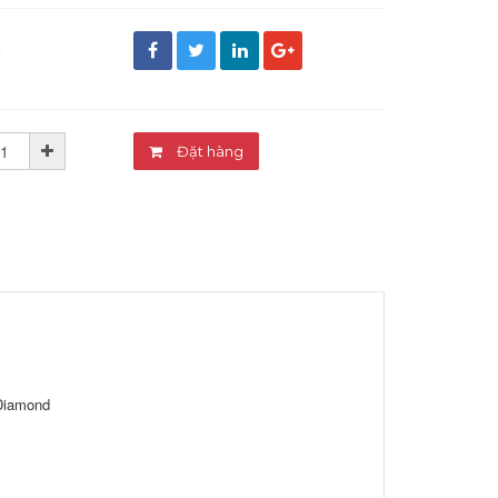
đ
Đặt hàng
Diamond