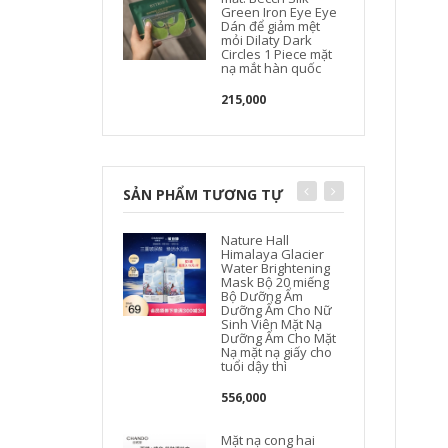
Green Iron Eye Eye
Dán để giảm mệt
mỏi Dilaty Dark
Circles 1 Piece mặt
nạ mắt hàn quốc
215,000
SẢN PHẨM TƯƠNG TỰ
Nature Hall
Himalaya Glacier
Water Brightening
Mask Bộ 20 miếng
Bộ Dưỡng Ẩm
Dưỡng Ẩm Cho Nữ
Sinh Viên Mặt Nạ
Dưỡng Ẩm Cho Mặt
Nạ mặt nạ giấy cho
tuổi dậy thì
556,000
N
Mặt nạ cong hai