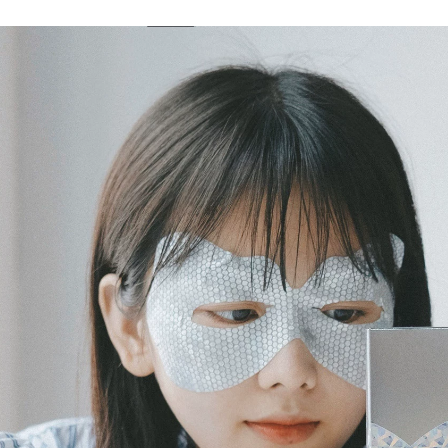
Ampoule Mask 10
sau khi lành vết
Pieces 1%
thương, đắp mặt nạ
Oligopeptide
không dùng cho da
Essence Oil Control
mặt mặt nạ giấy cho
Soothing Repair
da dầu
Female Flagship
Store Chính hãng
680,000
mặt nạ giấy tốt
Facelive / Fethi Ni
Mask Clean
628,000
Hydrating Black
Natural Hall
Skin Skin Faste
Himalaya Plant
Mask Dredger Mais
Mask 8 Piece Set
Men and Women
ily Moisturizing
mặt nạ thải độc
Gentian Brightening
Flagship Store chính
455,000
hãng mặt nạ giấy
Facelive / fi Shi Ni
banobagi
Red Film Right
Repair Sửa chữa bồ
411,000
hóng với tôm 青 青
Hội trường tự nhiên
补 男 Mặt nạ chăm
đông máu Ice Mask
sóc da mặt nạ đất
Mặt nạ chống oxy
sét kiehl's 28ml
Sửa chữa Hydrating
Làm sáng và cơ
684,000
đêm Đàn ông và
Fi shi ni mới
Phụ nữ Chính hãng
hyaluronic axit mặc
mặt nạ ngủ
quần áo chữa lành
innisfree trà xanh
hai loại nhạc cụ sau
phẫu thuật y tế