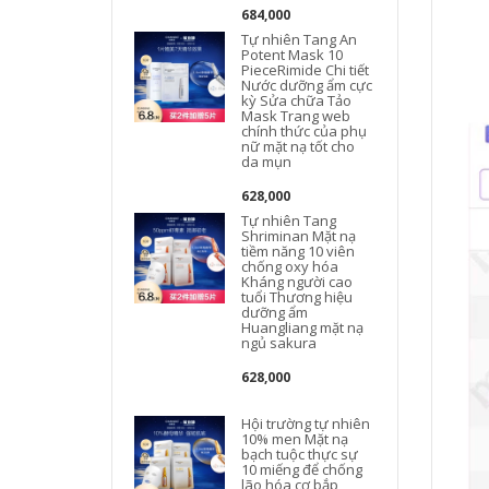
684,000
Tự nhiên Tang An
Potent Mask 10
PieceRimide Chi tiết
Nước dưỡng ẩm cực
kỳ Sửa chữa Tảo
Mask Trang web
chính thức của phụ
nữ mặt nạ tốt cho
da mụn
628,000
Tự nhiên Tang
Shriminan Mặt nạ
tiềm năng 10 viên
chống oxy hóa
Kháng người cao
tuổi Thương hiệu
dưỡng ẩm
Huangliang mặt nạ
ngủ sakura
628,000
Hội trường tự nhiên
10% men Mặt nạ
F
bạch tuộc thực sự
10 miếng để chống
lão hóa cơ bắp