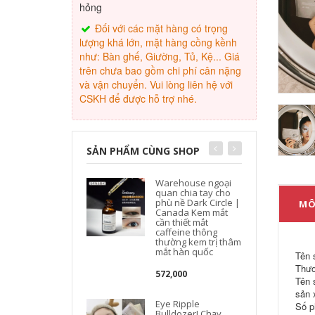
hỏng
Đối với các mặt hàng có trọng
lượng khá lớn, mặt hàng cồng kềnh
như: Bàn ghế, Giường, Tủ, Kệ... Giá
trên chưa bao gồm chi phí cân nặng
và vận chuyển. Vui lòng liên hệ với
CSKH để được hỗ trợ nhé.
SẢN PHẨM CÙNG SHOP
Warehouse ngoại
quan chia tay cho
phù nề Dark Circle |
MÔ
Canada Kem mắt
cần thiết mắt
caffeine thông
thường kem trị thâm
mắt hàn quốc
Tên 
Thươ
572,000
Tên 
sản 
Eye Ripple
Số p
Bulldozer! Chạy