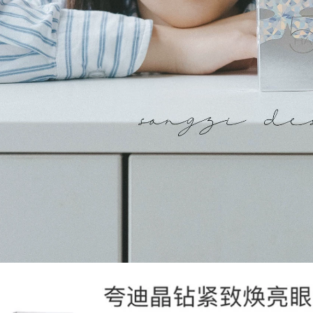
552,000
không đeo mặt nạ
Natural Tang
mặt nạ ngủ collagen
Xuerun Ice Muscle
Water Mask 10
764,000
miếng, làm sáng
Facelive / Fethi Ni
màu da, cải thiện độ
Ice Film Cold
xỉn màu, dưỡng ẩm
Comprested Sửa
và giữ ẩm cho làn
chữa tóc xoa dịu
da vàng mặt nạ
dưỡng ẩm mặt nạ
nhau thai cừu hàn
trà xanh
quốc
290,000
552,000
Facelive / Fei Shi Ni
Fasini Green
Huang Film Patch
Membrane Medical
Sửa chữa mặt trời
Cold Compress
và làm mát Sửa
Medical Beauty
chữa hydrating
Dressing Facial
nâng nâng mặt nạ
Care Herbal Acne
làm trắng da
Muscle Soothing
Repair Non-Facial
Mask mặt nạ mắt
604,000
innisfree
Facelive / Faceni
Blue Mask 2.0
604,000
Firming Repair
Dưỡng ẩm Làm
Mặt nạ bóng đèn
sáng Da nhạy cảm
mới của Faisini làm
Sửa chữa dưỡng
sáng màu da mặt nạ
ẩm mặt nạ ngủ vichy
làm sáng và xóa vết
in dành cho nam và