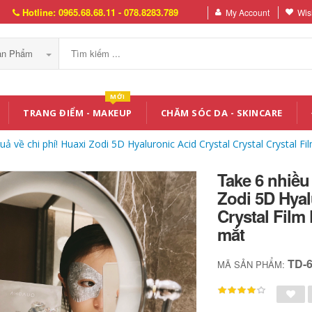
Hotline: 0965.68.68.11 - 078.8283.789
My Account
Wish
Sản Phẩm
MỚI
TRANG ĐIỂM - MAKEUP
CHĂM SÓC DA - SKINCARE
uả về chi phí! Huaxi Zodi 5D Hyaluronic Acid Crystal Crystal Crystal F
Take 6 nhiều 
Zodi 5D Hyal
Crystal Film
mắt
TD-
MÃ SẢN PHẨM: