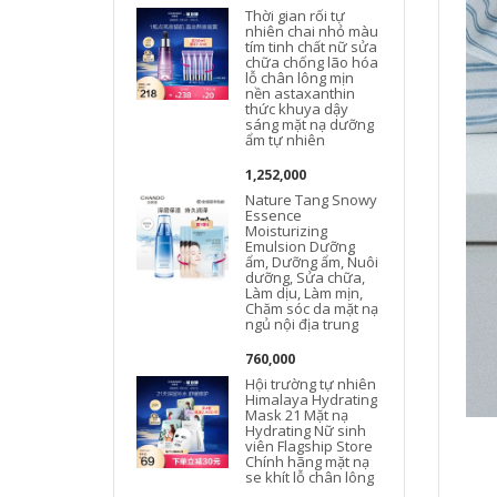
Thời gian rối tự
nhiên chai nhỏ màu
tím tinh chất nữ sửa
chữa chống lão hóa
lỗ chân lông mịn
nền astaxanthin
thức khuya dậy
sáng mặt nạ dưỡng
ẩm tự nhiên
1,252,000
Nature Tang Snowy
Essence
Moisturizing
Emulsion Dưỡng
ẩm, Dưỡng ẩm, Nuôi
dưỡng, Sửa chữa,
Làm dịu, Làm mịn,
Chăm sóc da mặt nạ
ngủ nội địa trung
760,000
Hội trường tự nhiên
Himalaya Hydrating
Mask 21 Mặt nạ
Hydrating Nữ sinh
viên Flagship Store
Chính hãng mặt nạ
se khít lỗ chân lông