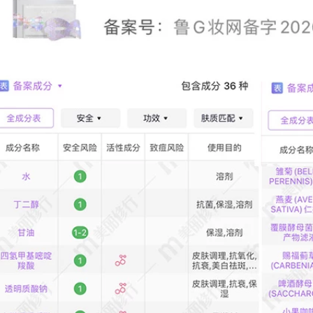
nữ dưỡng ẩm thức
556,000
khuya mặt nạ chính
Facelive / Ferzi Light
hãng mặt nạ ngủ
Fruit Licorice
trắng da
Rejuvenation Phim
trắng được cải thiện
604,000
chắc chắn Dull
Hydrating Men and
Mặt nạ đá Facelive /
Women Mask mặt
Faceni làm mới phục
nạ đất sét some by
hồi sau ánh nắng
mi
mặt trời và làm dịu
sinh viên nam và
nữ Mặt nạ dưỡng
724,000
ẩm cho nữ các loại
mặt nạ đất sét tốt
Facelive / fethi ni
mụn mặt nạ dưỡng
290,000
ẩm dưỡng ẩm mụn
Facelive / Facesni
trứng cá đánh dấu
làm mờ nếp nhăn,
mụn trứng cá xuyên
làm dịu, mờ thâm,
thấu mặt nạ cỏ mặt
cấp nước và dưỡng
nạ giấy khô
ẩm. mặt nạ giấy cấp
ẩm
604,000
680,000
I SHI NI Bảo tồn
Kem dưỡng ẩm Bột
băng Thiết bị lạnh
Deep Hydrating