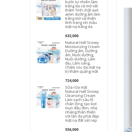
bước tự nhiên làm
trắng da và mờ vết
thâm Tinh chất axit
amin dưỡng ẩm làm
trắng mờ cải thiện
tình trạng xỉn màu
mặt nạ trắng da
632,000
Natural Hall Snowy
Moisturizing Cream
Dưỡng ẩm, Dưỡng
ẩm, Nuôi dưỡng,
Nuôi dưỡng, Làm
L
dịu, Làm sáng,
Chăm sóc da mặt nạ
trị thâm quầng mắt
724,000
Sữa rửa mặt
Natural Hall Snowy
Cleansing Cream
Làm sạch sâu lỗ
chân lông, tạo bọt
mụn đầu đen, nhẹ
nhàng thân thiện
với làn da phái đẹp
mặt nạ đất sét rep
556,000