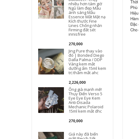
Thời
nhiều hơn tám giờ
Phù h
Ngủ làm đẹp Mẫu
ánh sáng Mẫu
Hiệu
Essence Mắt Mặt nạ
Hàm 
Kích thước Fine
Đặc 
Lines Chống nhăn
Cho 
Firming đất sét
innisfree
270,000
Jing Pure thay vào
đó | Bonded Diego
Dalla Palma / DDP
Vàng kem mắt
dưỡng ẩm 15ml kem
trị thâm mắt ahc
2,226,000
Ông già mạnh mẽ!
Thụy Điển Verso 5
Eye Eye Eye Kem
Anti-Disada
Mechanic Polaroid
15ml kem mắt dhc
270,000
Giá này đã biến
mất! Becch Silk