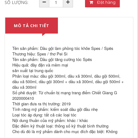
SỐ LƯỢNG:
Đặt hàng
MÔ TẢ CHI TIẾT
Tên sản phẩm: Dầu gội làm phồng tóc khỏe Spes / Spēs
Thương hiệu: Spes / thơ Pei Si
Tên sản phẩm: Dầu gội tăng cường tóc Spēs
Hiệu quả: đầy đặn và mềm mại
sản xuất tại trung quốc
Phân loại màu: dầu gội 300ml, dầu xả 300ml, dầu gội 500ml,
dầu xả 500ml, dầu gội 300ml + dầu xả 300ml, dầu gội 500ml +
dầu xả 300ml
Số phê duyệt: Từ chuẩn bị mạng trang điểm Chiết Giang G
2020000410
Thời gian đưa ra thị trường: 2019
Tính năng mỹ phẩm: kiểm soát dầu gội đầu nhẹ
Loại tóc áp dụng: tất cả các loại tóc
Nội dung thuần của mỹ phẩm: khác / khác
Đặc điểm kỹ thuật loại: thông số kỹ thuật bình thường
Cho dù đó là mỹ phẩm dành cho mục đích đặc biệt: Không