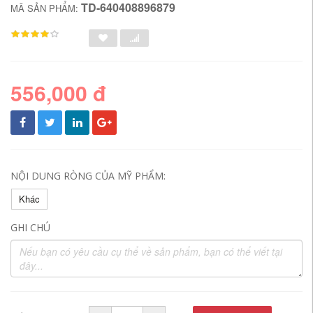
TD-640408896879
MÃ SẢN PHẨM:
556,000 đ
NỘI DUNG RÒNG CỦA MỸ PHẨM:
Khác
GHI CHÚ