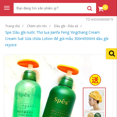
0
Toggle
navigation
TD-640408896879
Trang chủ
Chăm sóc tóc
Dầu gội - Dầu xả
Spe Dầu gội nước Thơ lụa Jianfa Feng Yingchang Cream
Cream Suit Sửa chữa Lotion để gửi mẫu 300ml500ml dầu gội
rejoice