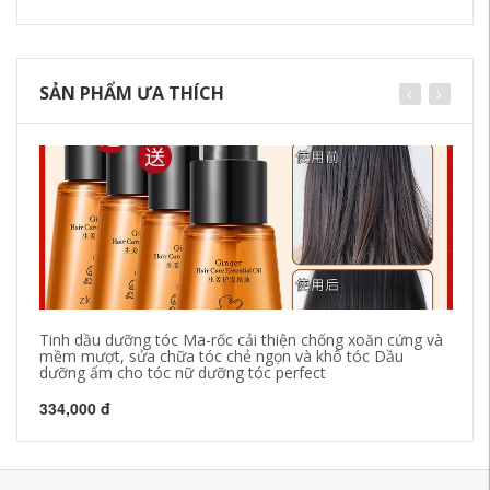
SẢN PHẨM ƯA THÍCH
Tinh dầu dưỡng tóc Ma-rốc cải thiện chống xoăn cứng và
Th
mềm mượt, sửa chữa tóc chẻ ngọn và khô tóc Dầu
ẩm
dưỡng ẩm cho tóc nữ dưỡng tóc perfect
pa
334,000 đ
1,