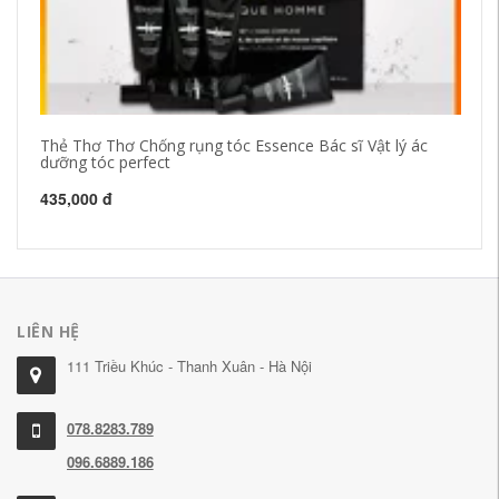
Thẻ Thơ Thơ Chống rụng tóc Essence Bác sĩ Vật lý ác
Dầ
dưỡng tóc perfect
Ac
435,000 đ
41
LIÊN HỆ
111 Triều Khúc - Thanh Xuân - Hà Nội
078.8283.789
096.6889.186