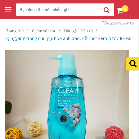
0
Toggle
navigation
TD-626519379169
Trang chủ
Chăm sóc tóc
Dầu gội - Dầu xả
Qingyang trồng dầu gội hoa anh đào, dễ chết kem ủ tóc loreal