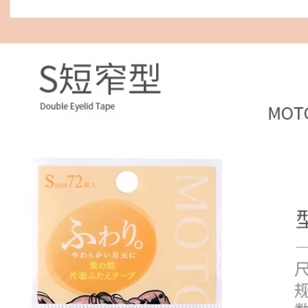
Hàn Quốc VT Tiger
Acne Pine 48 Vô
hình siêu mỏng Cica
Mụn trứng cá sơ
cứu Sơ cứu cỏ Snow
Sửa chữa mụn
trứng cá miếng kích
mí
451,000