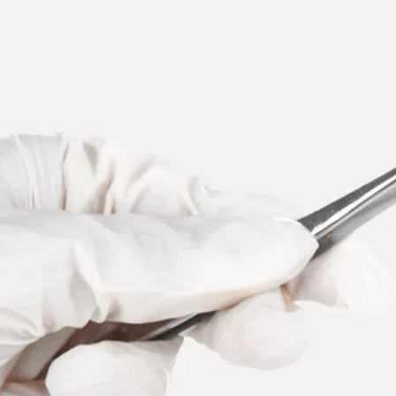
cho nữ Kem che
khuyết điểm 3 trong
1,176,000
1 Moisturizing
Lasting foundation
Nhật Bản Kissme
856,000
Kiss me Bút kẻ mắt
dạng lỏng cực tốt
Bút kẻ mắt mới bắt
kem nền dạng lỏng
đầu không thấm
không trôi kem che
nước và không bị
khuyết điểm lâu trôi
nở kẻ mắt mira
da dầu dưỡng ẩm
kiểm soát dầu học
556,000
sinh kem nền chống
thấm nước nhẹ giá
rẻ da khô không trôi
phấn kem nền bb
hàn quốc
556,000
Bean Bean Gỗ Mỹ
Ứng dụng ướt
phẩm Bàn chải mắt
Cotton Cotton
àn chải mắt Chi tiết
Everbab Đặc biệt