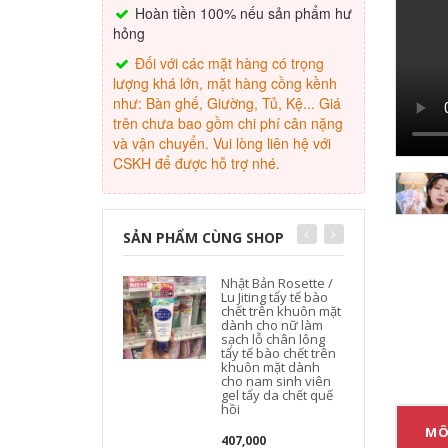
Hoàn tiền 100% nếu sản phẩm hư
hỏng
Đối với các mặt hàng có trọng
lượng khá lớn, mặt hàng cồng kềnh
như: Bàn ghế, Giường, Tủ, Kệ... Giá
trên chưa bao gồm chi phí cân nặng
và vận chuyển. Vui lòng liên hệ với
CSKH để được hỗ trợ nhé.
SẢN PHẨM CÙNG SHOP
Nhật Bản Rosette /
Lu Jiting tẩy tế bào
chết trên khuôn mặt
dành cho nữ làm
sạch lỗ chân lông
tẩy tế bào chết trên
khuôn mặt dành
cho nam sinh viên
gel tẩy da chết quế
hồi
MÔ
407,000