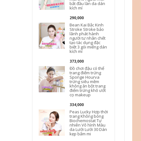
bắt đầu làn da dán
kích mí
290,000
Bean Kai Bắc Kinh
Stroke Stroke bảo
lãnh phát hành
người tư nhân chết
tạo tác dụng đặc
biệt 3 gói miếng dán
kích mí
t
373,000
Đồ chơi đậu có thể
trang điểm trứng
Sponge Hourva
trứng siêu mềm
không ăn bột trang
điểm trứng khô ướt
cọ makeup
334,000
Peas Lucky Hợp thời
trang Không bóng
Biochemostat Tự
nhiên Vô hình Màu
da Lưới Lưới 30 Dán
kẹp bấm mi