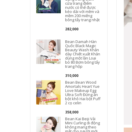
cửa trang điểm
nước có thể được
kéo dài với mềm và
mềm 200 miếng
l
bông tẩy trang nhật
282,000
Bean Damah Hàn
Quốc Black Magic
Beauty Wash Khăn
dày Chiết xuất Khăn
dùng một lần Loại
bỏ 80 Bơm bông tẩy
trang hộp
310,000
Bean Bean Wood
Amortals Heart Yue
Love Makeup Egg
Ultra Soft Đừng ăn
bột khô Hai bột Puff
2 cọ celin
358,000
Bean Kai Beiji Vải
Mini Curling di động
không mang theo
mắt cho người mới