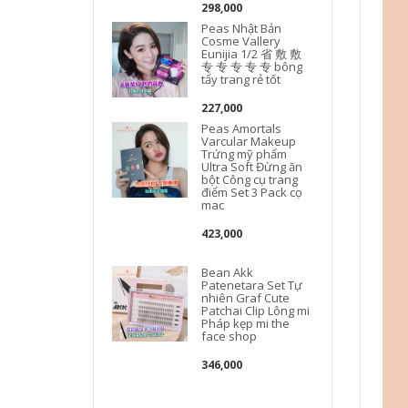
298,000
Peas Nhật Bản
Cosme Vallery
Eunijia 1/2 省 敷 敷
专 专 专 专 专 bông
tẩy trang rẻ tốt
227,000
Peas Amortals
Varcular Makeup
Trứng mỹ phẩm
Ultra Soft Đừng ăn
bột Công cụ trang
m
điểm Set 3 Pack cọ
mac
423,000
Bean Akk
Patenetara Set Tự
nhiên Graf Cute
Patchai Clip Lông mi
b
Pháp kẹp mi the
face shop
346,000