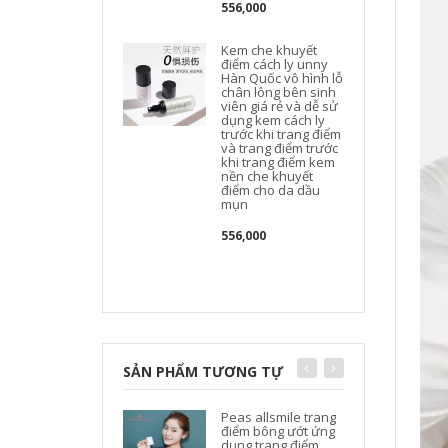
556,000
Kem che khuyết
điểm cách ly unny
Hàn Quốc vô hình lỗ
chân lông bên sinh
viên giá rẻ và dễ sử
dụng kem cách ly
trước khi trang điểm
và trang điểm trước
khi trang điểm kem
nền che khuyết
điểm cho da dầu
mụn
556,000
SẢN PHẨM TƯƠNG TỰ
Peas allsmile trang
điểm bông ướt ứng
dụng trang điểm
B