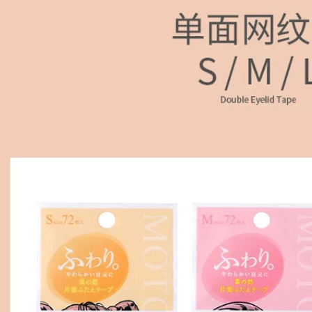
khô ướt hai cọ tạo
phấn trứng trang
khối
điểm Everbab có độ
đàn hồi cao không
ăn bột khô ướt hai
411,000
mục đích đổ xô bề
Bean Everbab
mặt ánh sáng ai wei
Cotton Candy Gas
cọ mắt
Mat Powder Puff Di-
Sử dụng Sponge
278,000
Dày Soft Powder
Liquid Powder
Khăn lau cửa
Powder Cake bông
Everbab Khăn bông
ẩy trang original
làm sạch mặt dày
dùng một lần Cotton
tinh khiết extract 蓓
358,000
bông tẩy trang
Đậu Quái vật Dứa
elkos
Paste Đóng gói
Powder Pupuer
298,000
Vàng Pass Hai mặt
BB Powder Puff ướt
Everbab không rửa
ướt ướt khác Khác
bột trứng Trang
Bột ngon 3 bông tẩy
điểm trứng Mỹ
trang fm
phẩm Sponge khô
ướt Hai mục đích
Liquid Foundation
286,000
Tỉnh đặc biệt Bột AI
Bean Bean Lấy
Wei mút tán kem
cotton Giặt dùng
nền
một lần Napkin Net
Dày Wiped Face
310,000
bông tẩy trang