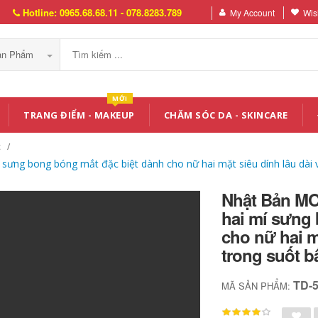
Hotline: 0965.68.68.11 - 078.8283.789
My Account
Wish
Sản Phẩm
MỚI
TRANG ĐIỂM - MAKEUP
CHĂM SÓC DA - SKINCARE
c
g bong bóng mắt đặc biệt dành cho nữ hai mặt siêu dính lâu dài v
Nhật Bản M
hai mí sưng
cho nữ hai m
trong suốt b
TD-
MÃ SẢN PHẨM: