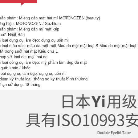
346,000
Kem lót cách ly
spondrift Nhật Bản
Kem cách ly orbis
kem lót trang điểm
sản phẩm: Miếng dán mắt hai mí MOTONOZEN (beauty)
Aomi Si của Nhật
dưỡng ẩm kem lót
ng hiệu: MOTONOZEN / Suzhiran
Bản Li Jiaqi khuyên
trang điểm che
dùng kem chống
khuyết điểm kiểm
sản phẩm: Miếng dán mí mắt kép
nắng cách ly hai
soát dầu kem lót SD
 xứ: Nhật Bản
trong một sinh viên
cách ly bảng màu
 loại dụng cụ làm đẹp: dụng cụ uốn mi
trang điểm bên
kem nền fit me
 loại màu sắc: màu da một mặt-Màu da một mặt loại S-Màu da một mặt loại M-
ngực trước cô gái
kem lót vdl
 M trong suốt hai mặt Kiểu chữ L
604,000
ợp với loại da: mọi loại da
Nhật Bản spondrift
556,000
 loại công cụ làm đẹp: mỹ phẩm làm đẹp da mặt
lỏng kem nền che
Kem che khuyết
khuyết điểm nữ giá
 quả: khác / khác
điểm kiềm dầu
rẻ kem nền SD da
loại dụng cụ làm đẹp: dụng cụ uốn mi
dưỡng ẩm kiểm soát
hỗn hợp dầu dưỡng
điểm kỹ thuật loại: thông số kỹ thuật bình thường
dầu nền Shiseido
ẩm kem nền cơ fit
maquillage của
me
 hạn sử dụng: 18 tháng
Nhật Bản che
khuyết điểm the
684,000
face shop
Kem nền dạng lỏng
Shiseido scheming
1,012,000
Nhật Bản lâu trôi
Phiên bản Nhật Bản
trang điểm cho da
của Sofina Sofina
khô dưỡng ẩm che
Makeup Primer Oil
khuyết điểm da hỗn
Control Isolation
hợp dầu chống
Milk Kem chống
nắng kiềm dầu nền
nắng cách ly dành
kem nền lancome