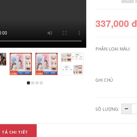
337,000 
PHÂN LOẠI MÀU:
GHI CHÚ
Câu lạc bộ Nhật Bản
Kem nền dạng lỏng
good night no-face
KATE Nhật Bản Kem
cream lười kem
nền làm đẹp vô hình
trang điểm khỏa
Kadoor dưỡng ẩm
thân nữ che khuyết
nhẹ tự nhiên lâu trôi
điểm mùa hè sinh
Kem BB che khuyết
SỐ LƯỢNG:
viên nam cách ly
điểm và dưỡng ẩm
kem kiểm soát dầu
cho nữ kem nền
nuôi dưỡng làn da
lancome
che khuyết điểm
make up forever
760,000
 TẢ CHI TIẾT