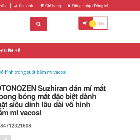
list
So sánh
Giỏ hàng
Đăng nhập / Đăng ký
0
0
Đ
LIÊN HỆ
ô hình trong suốt bấm mi vacosi
OTONOZEN Suzhiran dán mí mắt
 bong bóng mắt đặc biệt dành
ặt siêu dính lâu dài vô hình
ấm mi vacosi
584712321608