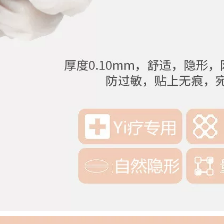
Set Cao Gangtose
Gió Makeup
Sửa chữa quân sự
Makeup Cotton Nữ
mút trang điểm hồ
Phần mỏng Cotton
ô
Soft Skin AI Wei
bông tẩy trang 1 lớp
411,000
262,000
Peas Lolola Roverlll
rừng mật ong hấp
Everbab Powder
thụ dầu giấy hấp thụ
Brush Portage
không thấm nước
Portage Super Big
trang điểm kích mí
Deventy Makeup
mắt
Powder Brush Soft
Mật ong Bột Bàn
chải Đỏ Ai Wei cọ
302,000
che khuyết điểm
Bean Amortals
Varioplasses Lông
274,000
mi góc rộng Đơn
hàng lăn tự nhiên
Cheng Ten An An
Không có mắt
Shop Makeup
Portable Motor
Brush Red Brush
Novice Phụ nữ
Makeup Set
miếng dán mí
Beginners Full Set
Of Animal Hair
Shadow Brush Set
286,000
cọ bh cosmetics
Beani yoi unny ign
trứng mềm không
1,256,000
ăn bột trang điểm
trứng bột cà phê ba
Cheng Mười một