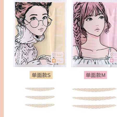
cotton pads
Everbab Makeup
Cotton Sữa
Sandwich Cleansing
278,000
Cotton Phụ nữ Ứng
Bean motonozen 然
dụng ướt Cotton đặc
眼 眼 皮 贴 贴 自 kẹp
biệt Nước mặt dày
mi shu
Phần AI Wei bông
tẩy trang 2 lớp
337,000
274,000
Cheng Mười lông mi
Everbab, một cuộn
EIIO Mụn trứng cá
người mới bắt đầu
Sửa chữa mụn
bay Tiantian, hoa
trứng cá In Pus Pus
ặt trời dài hạn AI
Peas Net mụn trứng
Wei miếng dán kích
cá siêu mỏng vô
mí
hình để trang điểm
miếng dán kích mí
338,000
600,000
Dán mụn trứng cá
Cheng Mười An, tôi
FNP Sửa chữa mụn
yêu tôi, phồng
trứng cá Ngày và
Everbab, đường
đêm siêu mỏng Vô
ông, khí, bột, bột,
hình mỹ phẩm nhân
bọt biển, khô, ướt,
tạo Khí nén Đàn ông
nước cọ mắt
và phụ nữ Hồng
Vắc-sát miếng kích
411,000
mí
552,000