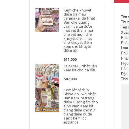
Kem che khuyết
điểm ba màu
Tên 
canmake Ida Nhật
Thươ
Bản che quầng
thâm và túi dưới
Tên 
mắt vết thâm mụn
Xuất
che vết mụn che
Phân
khuyết điểm mặt
che khuyết điểm
Phân
kem che khuyết
Loại
điểm tốt
Phù h
Phân
511,000
Hiệu
CEZANNE, Nhật Bản
Các 
kem lót cho da dầu
Đặc 
Thời
507,000
Kem lót cách ly
Shiseido Fwb Nhật
Bản Kem lót trang
điểm Dưỡng ẩm cho
sinh viên Kem lót
trang điểm cho nữ
trang điểm nude
sáng kem lót
essance