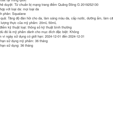
toàn thân vùng kín
khuôn mặt dưỡng
hê duyệt: Từ chuẩn bị mạng trang điểm Quảng Đông G 2019252130
cặp đôi sexy đẩy
ẩm toàn thân chống
ợp với loại da: mọi loại da
dầu body vượt qua
khô da tinh dầu hoa
h phần: Squalane
kinh tuyến cạo hoa
hồng
hồng dầu massage
 quả: Tăng độ đàn hồi cho da, làm sáng màu da, cấp nước, dưỡng ẩm, làm c
đẩy lùi chính hãng
286,000
lượng thực của mỹ phẩm: 20mL 50mL
tinh dầu bưởi
điểm kỹ thuật loại: thông số kỹ thuật bình thường
Tinh dầu xoa bóp
êm dịu toàn thân,
dù đó là mỹ phẩm dành cho mục đích đặc biệt: Không
720,000
vai gáy, đả thông
 vi ngày sử dụng có giới hạn: 2024-12-01 đến 2024-12-31
Tinh dầu massage
kinh mạch, ngải cứu
 hạn sử dụng mỹ phẩm: 36 tháng
cơ thể gừng và ngải
xông hơi thông
cứu đả thông kinh
lưng, cạo gió đẩy
 hạn sử dụng: 36 tháng
mạch, xông hơi hoa
tinh dầu 100ml tinh
hồng ô liu da mặt
dầu bưởi kích thích
thông thoáng, cạo
mọc tóc
gió đẩy dầu tinh dầu
bạc hà
219,000
Tinh dầu massage
640,000
gừng và ngải cứu
Tinh dầu gừng thực
toàn thân, đả thông
vật Baifangyuan
kinh mạch, hạ sốt,
mát xa toàn thân
mở lưng, tinh dầu
thông kinh lạc và cơ
massage, massage
thể nóng lên, ấn vào
mặt hoa hồng chính
lưng, xoa bóp và
hãng, guasha tinh
ẩy vai, cổ. tinh dầu
dầu trà xanh
sả chanh
407,000
1,132,000
Tinh dầu xoa bóp