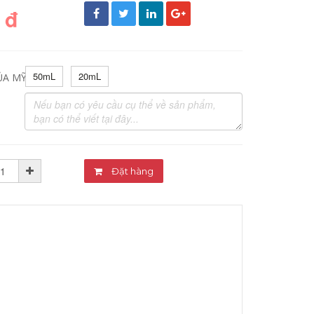
 đ
50mL
20mL
ỦA MỸ PHẨM:
Đặt hàng