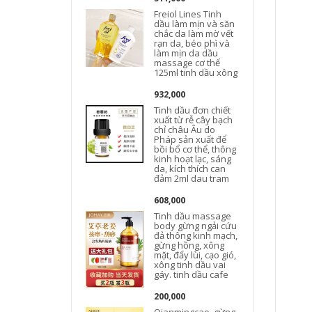
Freiol Lines Tinh
dầu làm mịn và săn
chắc da làm mờ vết
rạn da, béo phì và
làm mịn da dầu
massage cơ thể
125ml tinh dầu xông
932,000
Tinh dầu đơn chiết
xuất từ ​​rễ cây bạch
chỉ châu Âu do
Pháp sản xuất để
bồi bổ cơ thể, thông
kinh hoạt lạc, sáng
da, kích thích can
đảm 2ml dau tram
608,000
Tinh dầu massage
body gừng ngải cứu
đả thông kinh mạch,
gừng hồng, xông
mặt, đẩy lùi, cạo gió,
xông tinh dầu vai
gáy. tinh dầu cafe
h
200,000
Qianmingcao, gừng,