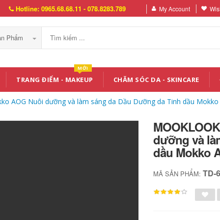
Hotline: 0965.68.68.11 - 078.8283.789
My Account
Wish
Sản Phẩm
MỚI
TRANG ĐIỂM - MAKEUP
CHĂM SÓC DA - SKINCARE
o AOG Nuôi dưỡng và làm sáng da Dầu Dưỡng da Tinh dầu Mokko 
MOOKLOOK /
dưỡng và là
dầu Mokko A
TD-
MÃ SẢN PHẨM: