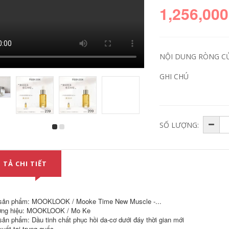
1,256,000
NỘI DUNG RÒNG C
GHI CHÚ
SỐ LƯỢNG:
Tinh Dầu Ôliu
Tinh dầu, tinh dầu
Massage Toàn
massage, tinh dầu
Thân Thông Kinh
hoa hồng, tinh dầu
Lạc, Gua Sha, Đẩy
đẩy cơ thể tinh dầu
Dầu, Mở Lưng, Đẩy
hoa sen
 TẢ CHI TIẾT
Lưng, Massage
Toàn Thân, Vai, Cổ,
373,000
Mặt, Mặt SPA tinh
dầu hoa oải hương
Dầu oliu nguyên
sản phẩm: MOOKLOOK / Mooke Time New Muscle -...
720,000
chất Ananjin tinh
ng hiệu: MOOKLOOK / Mo Ke
dầu dưỡng da và
sản phẩm: Dầu tinh chất phục hồi da-cơ dưới đáy thời gian mới
chăm sóc tóc
Tinh dầu massage
massage toàn thân
xuất tại trung quốc