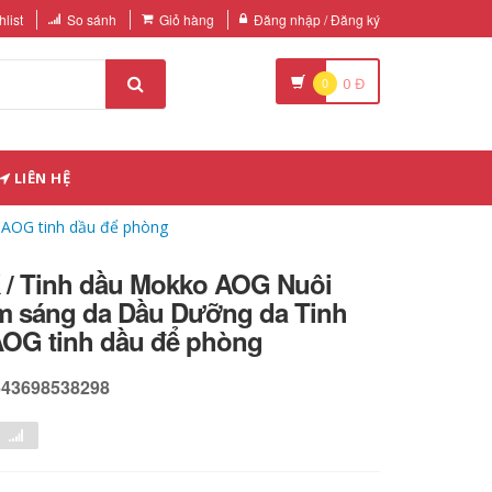
list
So sánh
Giỏ hàng
Đăng nhập / Đăng ký
0
0
Đ
LIÊN HỆ
AOG tinh dầu để phòng
 Tinh dầu Mokko AOG Nuôi
m sáng da Dầu Dưỡng da Tinh
OG tinh dầu để phòng
643698538298