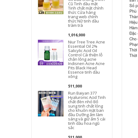
Cũ Tinh dầu mặt
Số p
Tinh chất mặt chính
Phù h
thức Cửa hàng
Thàn
trang web chính
thức Nữ tinh dầu
Hiệu
tràm trà
Hàm 
Đặc 
1,016,000
Cho 
Niur Tree Tree Acne
Phạm
Essential Oil 2%
Thời
Salicylic Acid Oil
Control Cải thiện lỗ
Thời
chân lông acne
Indisnen Acne Acne
Pits Black Head
Essence tinh dầu
xông
511,000
Run Baiyan 377
Hyaluronic Acid Tinh
chất đèn nhỏ Bổ
sung tinh chất lỏng
cho khuôn mặt ban
đầu Dưỡng ẩm làm
sáng và giữ ẩm 5 cái
đ
tinh dầu hoa ngũ
sắc
511,000