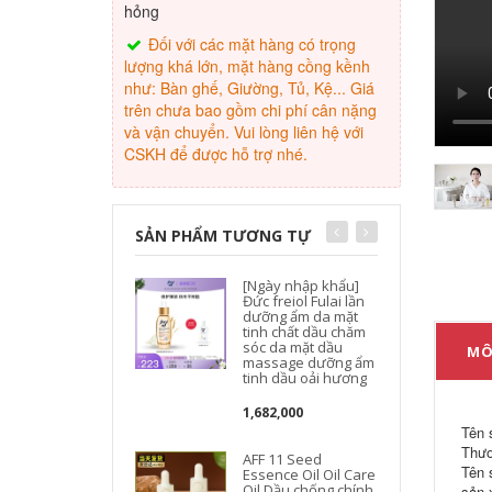
hỏng
Đối với các mặt hàng có trọng
lượng khá lớn, mặt hàng cồng kềnh
như: Bàn ghế, Giường, Tủ, Kệ... Giá
trên chưa bao gồm chi phí cân nặng
và vận chuyển. Vui lòng liên hệ với
CSKH để được hỗ trợ nhé.
SẢN PHẨM TƯƠNG TỰ
[Ngày nhập khẩu]
Đức freiol Fulai lần
dưỡng ẩm da mặt
tinh chất dầu chăm
sóc da mặt dầu
MÔ
massage dưỡng ẩm
tinh dầu oải hương
1,682,000
Tên 
Thươ
AFF 11 Seed
Tên 
Essence Oil Oil Care
Oil Dầu chống chính
sản 