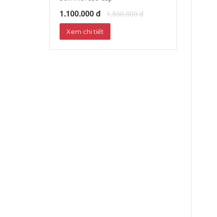
1.100.000 đ
1.172.000 đ
1.500.000 đ
1
Xem chi tiết
Xem chi tiết