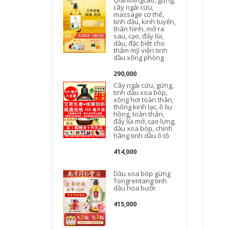
cây ngải cứu,
massage cơ thể,
tinh dầu, kinh tuyến,
thân hình, mở ra
sau, cạo, đẩy lùi,
dầu, đặc biệt cho
thẩm mỹ viện tinh
dầu xông phòng
b
290,000
Cây ngải cứu, gừng,
tinh dầu xoa bóp,
xông hơi toàn thân,
thông kinh lạc, ô liu
hồng, toàn thân,
đẩy lùi mở, cạo lưng,
dầu xoa bóp, chính
hãng tinh dầu ô tô
E
414,000
Dầu xoa bóp gừng
Tongrentang tinh
dầu hoa bưởi
415,000
k