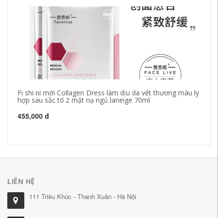
Fi shi ni mới Collagen Dress làm dịu da vết thương màu ly
Th
hợp sau sắc tố 2 mặt nạ ngủ laneige 70ml
14
455,000 đ
2,
LIÊN HỆ
111 Triều Khúc - Thanh Xuân - Hà Nội