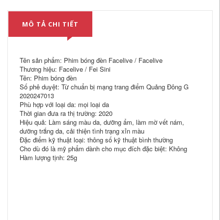
MÔ TẢ CHI TIẾT
Tên sản phẩm: Phim bóng đèn Facelive / Facelive
Thương hiệu: Facelive / Fei Sini
Tên: Phim bóng đèn
Số phê duyệt: Từ chuẩn bị mạng trang điểm Quảng Đông G
2020247013
Phù hợp với loại da: mọi loại da
Thời gian đưa ra thị trường: 2020
Hiệu quả: Làm sáng màu da, dưỡng ẩm, làm mờ vết nám,
dưỡng trắng da, cải thiện tình trạng xỉn màu
Đặc điểm kỹ thuật loại: thông số kỹ thuật bình thường
Cho dù đó là mỹ phẩm dành cho mục đích đặc biệt: Không
Hàm lượng tịnh: 25g