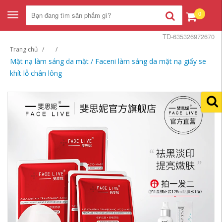
0
Toggle
navigation
TD-635326972670
Trang chủ
Mặt nạ làm sáng da mặt / Faceni làm sáng da mặt nạ giấy se
khít lỗ chân lông