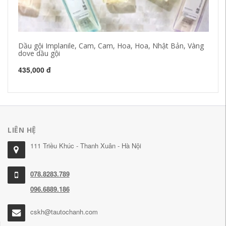
Dầu gội Implanile, Cam, Cam, Hoa, Hoa, Nhật Bản, Vàng
Ka
dove dầu gội
lư
cư
435,000 đ
1,
LIÊN HỆ
111 Triều Khúc - Thanh Xuân - Hà Nội
078.8283.789
096.6889.186
cskh@tautochanh.com