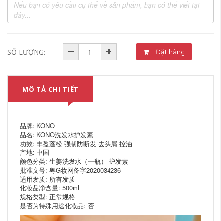
SỐ LƯỢNG:
Đặt hàng
MÔ TẢ CHI TIẾT
品牌: KONO
品名: KONO洗发水护发素
功效: 丰盈蓬松 强韧防断发 去头屑 控油
产地: 中国
颜色分类: 生姜洗发水（一瓶） 护发素
批准文号: 粤G妆网备字2020034236
适用发质: 所有发质
化妆品净含量: 500ml
规格类型: 正常规格
是否为特殊用途化妆品: 否