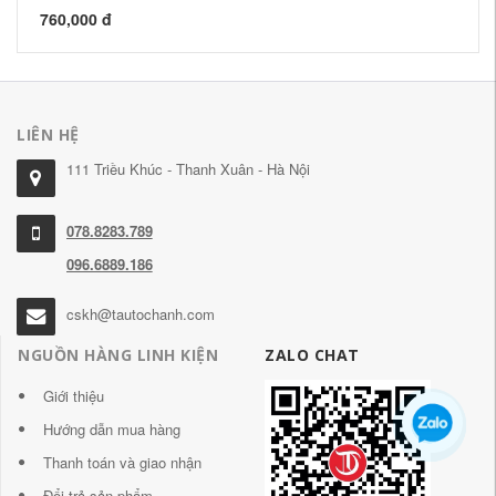
760,000 đ
60
LIÊN HỆ
111 Triều Khúc - Thanh Xuân - Hà Nội
078.8283.789
096.6889.186
cskh@tautochanh.com
NGUỒN HÀNG LINH KIỆN
ZALO CHAT
Giới thiệu
Hướng dẫn mua hàng
Thanh toán và giao nhận
Đổi trả sản phẩm