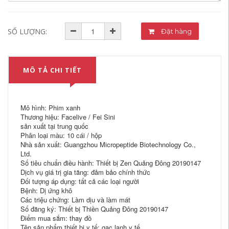
SỐ LƯỢNG:
Đặt hàng
MÔ TẢ CHI TIẾT
Mô hình: Phim xanh
Thương hiệu: Facelive / Fei Sini
sản xuất tại trung quốc
Phân loại màu: 10 cái / hộp
Nhà sản xuất: Guangzhou Micropeptide Biotechnology Co.,
Ltd.
Số tiêu chuẩn điều hành: Thiết bị Zen Quảng Đông 20190147
Dịch vụ giá trị gia tăng: đảm bảo chính thức
Đối tượng áp dụng: tất cả các loại người
Bệnh: Dị ứng khô
Các triệu chứng: Làm dịu và làm mát
Số đăng ký: Thiết bị Thiền Quảng Đông 20190147
Điểm mua sắm: thay đồ
Tên sản phẩm thiết bị y tế: gạc lạnh y tế