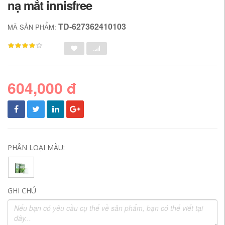
nạ mắt innisfree
TD-627362410103
MÃ SẢN PHẨM:
604,000 đ
PHÂN LOẠI MÀU:
GHI CHÚ