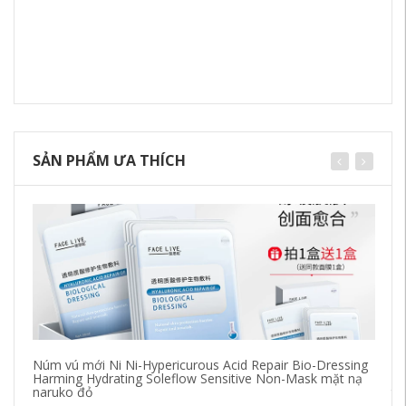
SẢN PHẨM ƯA THÍCH
Núm vú mới Ni Ni-Hypericurous Acid Repair Bio-Dressing
Fa
Harming Hydrating Soleflow Sensitive Non-Mask mặt nạ
và
naruko đỏ
tr