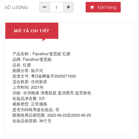
SỐ LƯỢNG:
Đặt hàng
MÔ TẢ CHI TIẾT
产品名称：Facelive/斐思妮 红膜
品牌: Facelive/斐思妮
品名: 红膜
面膜分类: 贴片式
批准文号: 粤G妆网备字2020271630
适合肤质: 任何肤质
上市时间: 2021年
功效: 水润饱满 净透肌底 盈润透亮 提亮肤色
化妆品净含量: 5片
规格类型: 正常规格
是否为特殊用途化妆品: 否
限期使用日期范围: 2023-06-23至2023-06-25
化妆品保质期: 36个月