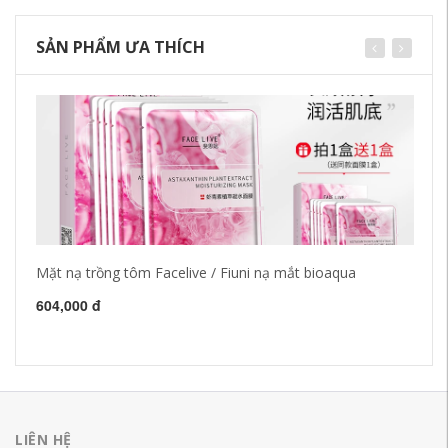
SẢN PHẨM ƯA THÍCH
Mặt nạ trồng tôm Facelive / Fiuni nạ mắt bioaqua
Na
So
St
604,000 đ
62
LIÊN HỆ