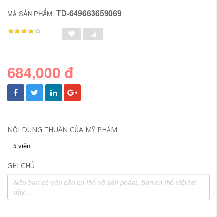
TD-649663659069
MÃ SẢN PHẨM:
684,000 đ
NỘI DUNG THUẦN CỦA MỸ PHẨM:
5 viên
GHI CHÚ