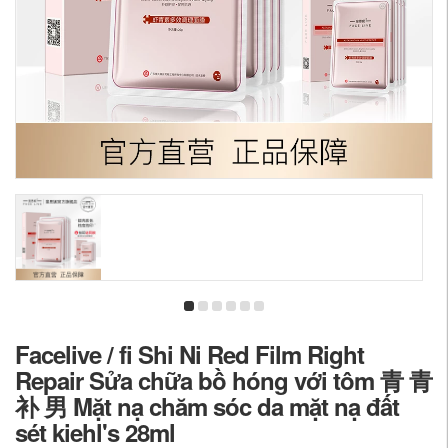
Facelive / fi Shi Ni Red Film Right
Repair Sửa chữa bồ hóng với tôm 青 青
补 男 Mặt nạ chăm sóc da mặt nạ đất
sét kiehl's 28ml