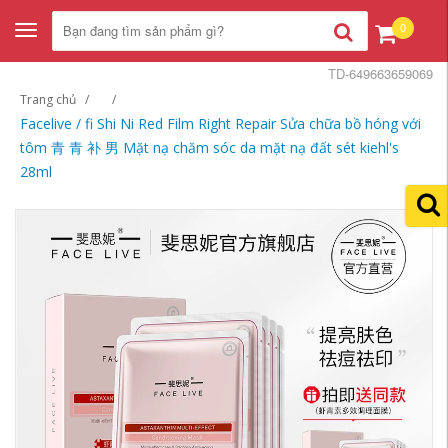
0
Toggle
navigation
TD-649663659069
Trang chủ
Facelive / fi Shi Ni Red Film Right Repair Sửa chữa bồ hóng với
tôm 青 青 补 男 Mặt nạ chăm sóc da mặt nạ đất sét kiehl's
28ml