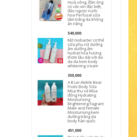
mưa sông, đàn ông
có vắc-xin đặc biệt,
đảo ngược nước
hoa Perfusal sữa
tắm trắng da không
ăn nắng
540,000
Mờ niobacter cơ thể
sữa phụ nữ dưỡng
ẩm dưỡng ẩm
hydrat hóa hương
thơm lâu dài với da
da da kem body
whitening cream
350,000
A B Lei Aleble Bear
Fruits Body Sữa
Mùa thu và Mùa
đông Hydrating
Moisturising
Brightening Fagrant
Male and Female
Moisturising kem
dưỡng trắng da
body hàn quốc
451,000