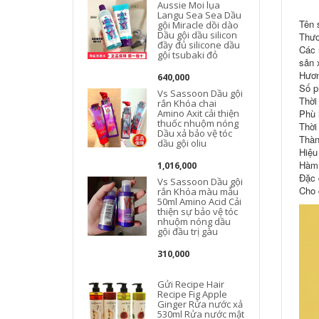
Aussie Moi lụa
Langu Sea Sea Dầu
Tên 
gội Miracle dồi dào
Dầu gội dầu silicon
Thươ
đầy đủ silicone dầu
Các 
gội tsubaki đỏ
sản 
Hươn
640,000
Số p
Vs Sassoon Dầu gội
Thời
rắn Khóa chai
Amino Axit cải thiện
Phù h
thuốc nhuộm nóng
Thời
Dầu xả bảo vệ tóc
Thàn
dầu gội oliu
Hiệu
Hàm 
1,016,000
Đặc 
Vs Sassoon Dầu gội
Cho 
rắn Khóa màu mẫu
50ml Amino Acid Cải
thiện sự bảo vệ tóc
nhuộm nóng dầu
gội đầu trị gàu
310,000
Gửi Recipe Hair
Recipe Fig Apple
Ginger Rửa nước xả
530ml Rửa nước mật