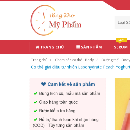
Loại 
MỚI
TRANG CHỦ
SẢN PHẨM
SERUM
Trang chủ
Chăm sóc cơ thể - Body
Dưỡng thể - Body
Cơ thể giai điệu tự nhiên Labohydrate Peach Yog
Cam kết về sản phẩm
Đúng kích cỡ, mẫu mã sản phẩm
Giao hàng toàn quốc
Được kiểm tra hàng
Hỗ trợ thanh toán khi nhận hàng
(COD) - Tùy từng sản phẩm