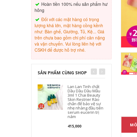
Hoàn tiền 100% nếu sản phẩm hư
hỏng
Đối với các mặt hàng có trọng
lượng khá lớn, mặt hàng cồng kềnh
như: Bàn ghế, Giường, Tủ, Kệ... Giá
trên chưa bao gồm chi phí cân nặng
và vận chuyển. Vui lòng liên hệ với
CSKH để được hỗ trợ nhé.
SẢN PHẨM CÙNG SHOP
Lan Lan Tinh chất
Dầu Dầu Dầu Mẫu
3ml 1 Chai Beauty
Skin Restrier Rào
chắn để bảo vệ sự
nhẹ nhàng đầu tiên
serum eucerin trị
nám
MÔ
415,000