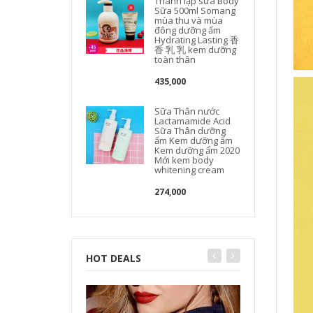
Thành lập sữa Body
Sữa 500ml Somang
mùa thu và mùa
đông dưỡng ẩm
Hydrating Lasting 香
香 乳 乳 kem dưỡng
toàn thân
435,000
Sữa Thân nước
Lactamamide Acid
Sữa Thân dưỡng
ẩm Kem dưỡng ẩm
Kem dưỡng ẩm 2020
Mới kem body
whitening cream
274,000
HOT DEALS