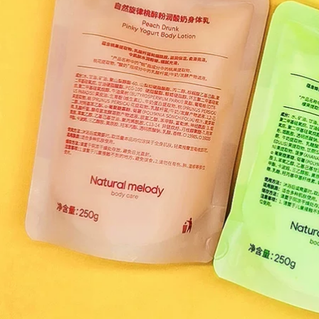
Bean Black Paw /
350,000
Black Caw Mountain
Bean Nisei
Family Fragrance
Nigeramide Body
Hộp quà tặng Đàn
Sữa tinh chất Làm
ông và phụ nữ Gỗ
mới Sửa chữa
tự nhiên Trung lập
dưỡng ẩm Ngày thứ
SCENSE victoria
bảy dài 200g kem
secret nước hoa
body vaseline
644,000
640,000
Peas
Peas Runbei Roopy
Skilrenaidsance 香
Nước hoa Bather
香 木 木 木 衣衣 衣衣
Hương thơm lâu dài
衣衣 Kem thơm rắn
Làm mới Tắm dung
10g nước hoa blue
lượng lớn Lotion
nam
250ml sữa tắm thơm
511,000
495,000
Cheng Ten Ans
Peas blackpaw vuốt
Store Mario Fruit
đen mùa hè xác
Acid Sữa tắm Gel
định nước hoa trái
Làm sạch Skin
cây tươi tự nhiên
Summer Oil Skin
tươi kéo dài 30ml
Trộn lại Làm sạch
victoria secret nước
MB Smooth sữa tắm
hoa
ý dĩ
556,000
604,000