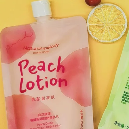
Pahken mềm dầu
Wash 500ml
cặp
Catcher Naked Real
Uppest Abbecion
Suite sửa chữa dầu
302,000
dầu gội đầu trị gàu
764,000
Rock Zoo Body
Peas RNW Body
Lactus Lactus
Matte Cream Gel
Wulong Hương vị
Gel nhẹ nhàng Làm
Nicotinamide
sạch da Keratin
Hydrating Rock
Back Acne 210g kem
Band Thu đông
tẩy tế bào chết body
2020 Mới kem
dưỡng trắng body
495,000
507,000
LG1 hỗ trợ Rui Yilun
Dán bảo dưỡng
Cetaphil Silkaves
Shuying Nước rửa
Sữa Body Lớn Trắng
hai trong một 190ml-
có thể ẩm Kem
250ml Lasting chi tiết