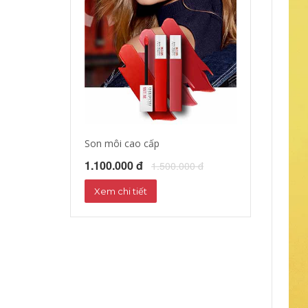
Son môi cao cấp
Tinh dầu dưỡng
1.100.000 đ
1.172.000 đ
1.500.000 đ
1
Xem chi tiết
Xem chi tiết