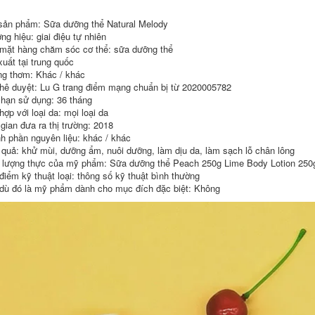
dầu 500ml Điều kiện
Hiển thị Bảo vệ Màu
trần truồng trần
nhuộm Tổn thương
sản phẩm: Sữa dưỡng thể Natural Melody
Decamination Bộ
Để cải thiện Tóc
sưu tập chất thải
Bunting Amino Acid
ng hiệu: giai điệu tự nhiên
dầu dầu gội đen tóc
300ml dầu gội dành
mặt hàng chăm sóc cơ thể: sữa dưỡng thể
cho tóc nhuộm
xuất tại trung quốc
511,000
g thơm: Khác / khác
936,000
Dầu gội Implanile,
hê duyệt: Lu G trang điểm mạng chuẩn bị từ 2020005782
Cam, Cam, Hoa,
Thơ lụa Spes Sea
 hạn sử dụng: 36 tháng
Hoa, Nhật Bản, Vàng
Muối Dầu gội Dán
ợp với loại da: mọi loại da
dove dầu gội
Kem mài Skin
Cleansing Dán dầu
 gian đưa ra thị trường: 2018
điều khiển làm sạch
435,000
h phần nguyên liệu: khác / khác
dầu để làm sạch
 quả: khử mùi, dưỡng ẩm, nuôi dưỡng, làm dịu da, làm sạch lỗ chân lông
Acid amin đầy đủ đã
nước dầu xả rejoice
loại bỏ loại bỏ dầu
lượng thực của mỹ phẩm: Sữa dưỡng thể Peach 250g Lime Body Lotion 250
kiểm soát nước để
644,000
điểm kỹ thuật loại: thông số kỹ thuật bình thường
làm sạch 450ml mịn
dù đó là mỹ phẩm dành cho mục đích đặc biệt: Không
đến nước thải dầu
Kono Ginger Wash
225ml dầu gội mọc
Wash Thiếu Nước
tóc nhanh
rắn Dầu gội Dầu xả
Bộ điều khiển nữ
chính hãng K0KNO
556,000
dầu gội hàn quốc
Vòi hoa sen dầu gội
511,000
Rosemary
Rosemary cho thấy
ve để điều khiển
VS Sassoon Chai
dầu và đàn ông và
nhỏ màu xanh lá
phụ nữ mềm
cây 0 Silicone Oil