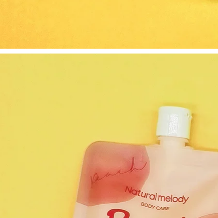
Bean Verbena Linn
Cheng Mười Anns
Niamide Châu Phi
Chillmore Body
Body Bath
Syoker Sneakers
Dragonfly
Lysted trong một
Fragrance Men and
thời gian dài kem
Women 500ml sữa
vaseline dưỡng thể
tắm cho trẻ sơ sinh
720,000
411,000
Cheng Ten Anns
Bean Jojozen Mật
Shop Verbena Linn
ong Toleracantia
Scrub Full Body
Made Body Touring
Cleaning Kem
Hương thơm mát mẻ
dưỡng ẩm Skin Sea
sữa tắm dove
Salt Ice Groape gel
tẩy tế bào chết body
435,000
411,000