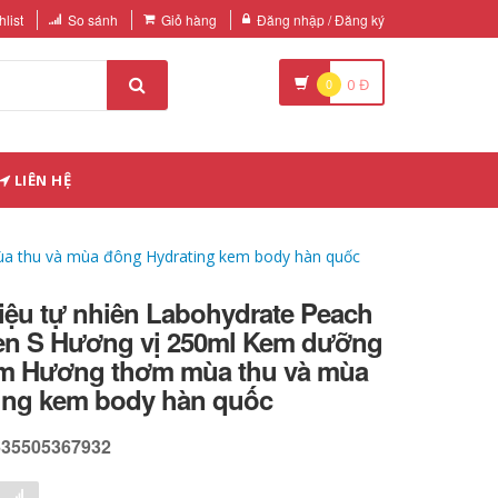
list
So sánh
Giỏ hàng
Đăng nhập / Đăng ký
0
0
Đ
LIÊN HỆ
ùa thu và mùa đông Hydrating kem body hàn quốc
điệu tự nhiên Labohydrate Peach
en S Hương vị 250ml Kem dưỡng
m Hương thơm mùa thu và mùa
ing kem body hàn quốc
635505367932