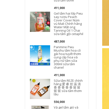
sữa tắm dove
411,000
Gel tắm hai lớp Pwu
say rượu Peach
Cover Cover Núm
vú Mali Chính hãng
Water Mật ong
Tanning Oil 1 Chai
sữa tắm gội cetaphil
c
487,000
Panmine Pwu
Mushu tắm hoa cô
gái hoa tuyết thơm
cung cấp hoa và
phụ nữ tắm sữa
300ml sữa tắm
chanel
411,000
Sữa tắm REZE chính
hãng 爱 睿 丝 温 清
香 香 香 香 香 留 留
留 留 sữa tắm thơm
lâu
556,000
Và gel tắm gió và