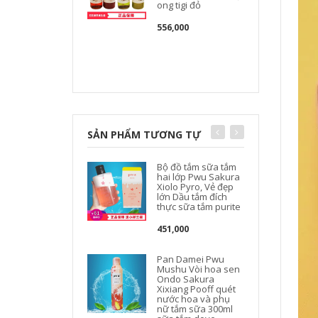
ong tigi đỏ
556,000
SẢN PHẨM TƯƠNG TỰ
Bộ đồ tắm sữa tắm
hai lớp Pwu Sakura
Xiolo Pyro, Vẻ đẹp
lớn Dầu tắm đích
thực sữa tắm purite
451,000
Pan Damei Pwu
Mushu Vòi hoa sen
Ondo Sakura
Xixiang Pooff quét
nước hoa và phụ
nữ tắm sữa 300ml