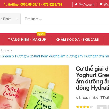
Hotline: 0965.68.68.11 - 078.8283.789
My Account
Wish
Sản Phẩm
MỚI
TRANG ĐIỂM - MAKEUP
CHĂM SÓC DA - SKINCARE
 lotion
hurt Green S Hương vị 250ml Kem dưỡng ẩm dưỡng ẩm Hương thơm m
Cơ thể giai 
Yoghurt Gre
ẩm dưỡng ẩ
đông Hydrat
TD-
MÃ SẢN PHẨM: