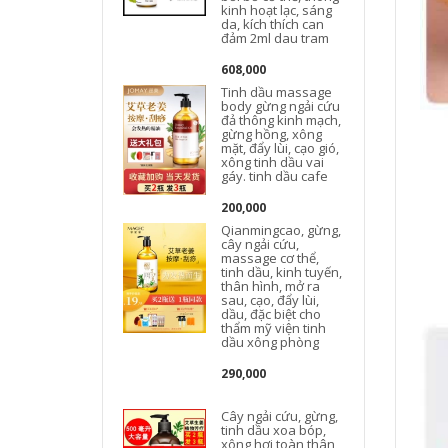
kinh hoạt lạc, sáng
da, kích thích can
đảm 2ml dau tram
608,000
Tinh dầu massage
body gừng ngải cứu
đả thông kinh mạch,
gừng hồng, xông
mặt, đẩy lùi, cạo gió,
h
xông tinh dầu vai
gáy. tinh dầu cafe
200,000
Qianmingcao, gừng,
cây ngải cứu,
massage cơ thể,
tinh dầu, kinh tuyến,
thân hình, mở ra
sau, cạo, đẩy lùi,
dầu, đặc biệt cho
b
thẩm mỹ viện tinh
dầu xông phòng
290,000
Cây ngải cứu, gừng,
tinh dầu xoa bóp,
xông hơi toàn thân,