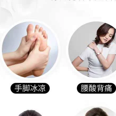
ngủ, dưỡng ẩm và
453,000
làm dịu tinh dầu
khuynh diệp
Tinh dầu cây bách
684,000
chiết xuất thực vật
30ml thu nhỏ lỗ
chân lông và làm
săn chắc da cân
bằng bã nhờn
dưỡng ẩm kiểm soát
dầu trên khuôn mặt
tinh dầu hoa sen
411,000
Dầu xoa bóp gừng
Tinh dầu hoa hồng
Tongrentang tinh
Renhe Massage
dầu hoa bưởi
Toàn thân thông
kinh lạc, đả thông
kinh lạc, đẩy dầu,
415,000
thông lưng, đẩy
lưng, massage vai,