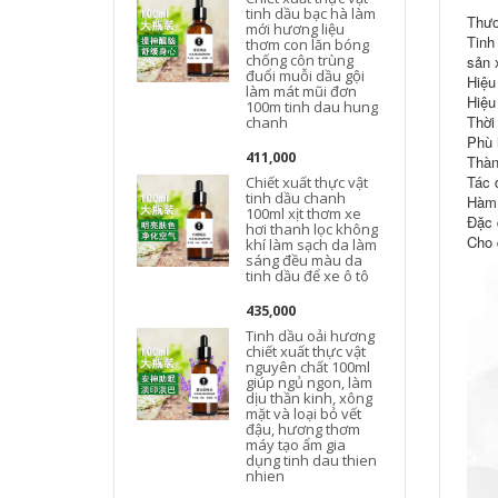
tinh dầu bạc hà làm
Thươ
mới hương liệu
Tinh
thơm con lăn bóng
chống côn trùng
sản 
đuổi muỗi dầu gội
Hiệu
làm mát mũi đơn
Hiệu
100m tinh dau hung
Thời
chanh
Phù h
411,000
Thàn
Tác 
Chiết xuất thực vật
tinh dầu chanh
c
Hàm 
100ml xịt thơm xe
Đặc 
hơi thanh lọc không
Cho 
khí làm sạch da làm
sáng đều màu da
tinh dầu để xe ô tô
435,000
Tinh dầu oải hương
chiết xuất thực vật
nguyên chất 100ml
giúp ngủ ngon, làm
dịu thần kinh, xông
mặt và loại bỏ vết
đậu, hương thơm
máy tạo ẩm gia
dụng tinh dau thien
nhien