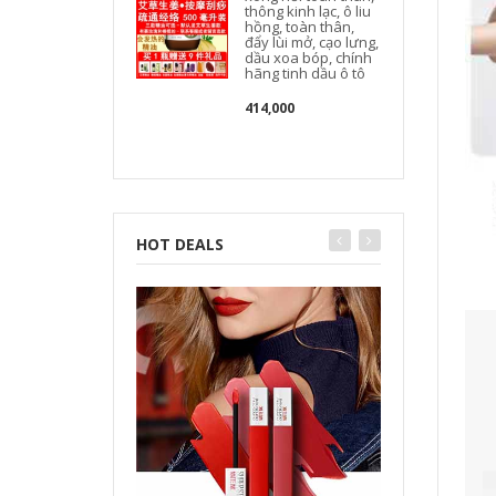
thông kinh lạc, ô liu
hồng, toàn thân,
đẩy lùi mở, cạo lưng,
dầu xoa bóp, chính
hãng tinh dầu ô tô
E
414,000
HOT DEALS