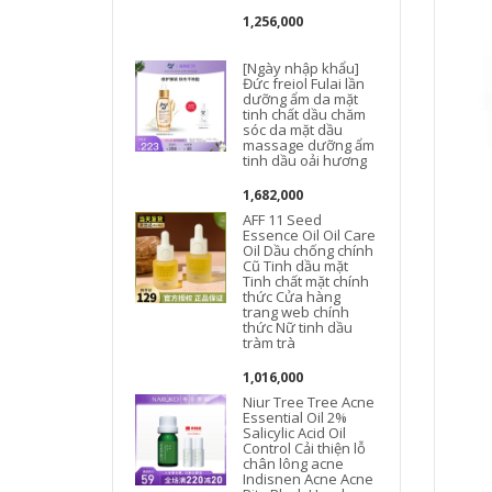
1,256,000
[Ngày nhập khẩu]
Đức freiol Fulai lần
dưỡng ẩm da mặt
tinh chất dầu chăm
sóc da mặt dầu
massage dưỡng ẩm
tinh dầu oải hương
1,682,000
AFF 11 Seed
Essence Oil Oil Care
Oil Dầu chống chính
Cũ Tinh dầu mặt
Tinh chất mặt chính
thức Cửa hàng
trang web chính
thức Nữ tinh dầu
tràm trà
1,016,000
Niur Tree Tree Acne
Essential Oil 2%
Salicylic Acid Oil
Control Cải thiện lỗ
chân lông acne
Indisnen Acne Acne