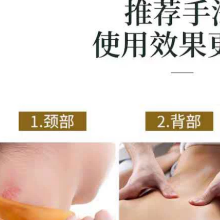
dầu bưởi kích thích
bạc hà
mọc tóc
640,000
219,000
Tinh dầu gừng thực
Tinh dầu massage
vật Baifangyuan
gừng và ngải cứu
mát xa toàn thân
toàn thân, đả thông
thông kinh lạc và cơ
kinh mạch, hạ sốt,
thể nóng lên, ấn vào
mở lưng, tinh dầu
lưng, xoa bóp và
massage, massage
ẩy vai, cổ. tinh dầu
mặt hoa hồng chính
sả chanh
hãng, guasha tinh
dầu trà xanh
1,132,000
Tinh Dầu Hoa Hồng
407,000
Massage Toàn
Tinh dầu xoa bóp
Thân Thông Kinh
đả thông kinh mạch
Lạc, Gua Sha, Đẩy
và đả thông kinh
Dầu, Mở Lưng, Đẩy
mạch, tinh dầu xoa
Lưng, Massage
bóp, gừng hồng,
Toàn Thân, Vai, Cổ,
tinh dầu đẩy cơ thể,
Mặt, Mặt SPA tinh
ngải cứu, mặt, vai,
dầu chanh
gáy, mở lưng, toàn
thân chính hãng
640,000
tinh dầu muỗi
Massage ngực bằng
tinh dầu làm hết nốt
410,000
sần, làm thông bầu
Tinh dầu oải hương
ngực, thông bạch
chính hãng của Anh
huyết và vùng phụ
massage toàn thân
vú, nâng và săn