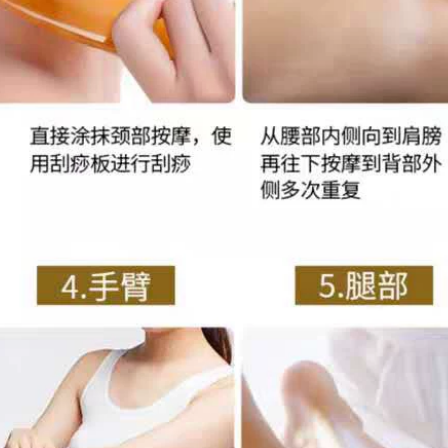
thải độc và đả thông
chắc ngực, săn chắc
kinh mạch massage
thẩm mỹ viện tinh
body spa massage
dầu nước hoa
nhẹ nhàng tinh dầu
hoa bưởi
1,172,000
500ml ngải cứu,
628,000
gừng, xông tinh dầu,
[Được đề xuất bởi
xoa bóp, toàn thân,
Yuan Yongyi] Dầu
thông kinh lạc, hoa
hạt xoa bóp Xige
ồng, mặt, vai, cổ,
Mahogany Seed Oil
ngải cứu, mở lưng,
Dưỡng thể Dầu
đẩy tinh dầu tinh
dưỡng da tinh dầu
dầu long não
xe hơi cao cấp
515,000
1,132,000
Dầu dưỡng ẩm cho
Afu Lavender Tea
trẻ sơ sinh tháng 10
Tree Single
Dầu xoa bóp cho trẻ
Essential Oil Set
sơ sinh Chăm sóc
Massage Facial
da toàn thân đặc
Facial Plant Tinh
iệt cho trẻ sơ sinh
dầu làm loãng các
Dầu dưỡng ẩm cho
vết mụn chính hãng
trẻ sơ sinh 70ml tinh
Nữ tinh dầu hương
dầu ô tô
thảo
511,000
1,256,000
Chính hãng Man
500ml tinh dầu gừng
Taki Royal Men's