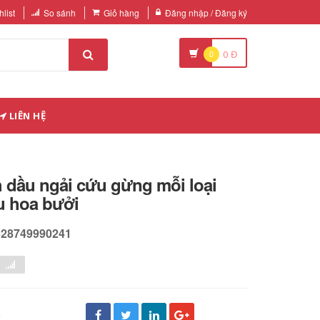
list
So sánh
Giỏ hàng
Đăng nhập / Đăng ký
0
0
Đ
LIÊN HỆ
nh dầu ngải cứu gừng mỗi loại
u hoa bưởi
628749990241