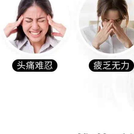
cổ, mặt, mặt. dầu bơ
510,000
Tinh Dầu Ôliu
Massage Toàn
Thân Thông Kinh
Tinh dầu, tinh dầu
Lạc, Gua Sha, Đẩy
massage, tinh dầu
Dầu, Mở Lưng, Đẩy
hoa hồng, tinh dầu
Lưng, Massage
đẩy cơ thể tinh dầu
Toàn Thân, Vai, Cổ,
hoa sen
Mặt, Mặt SPA tinh
dầu hoa oải hương
373,000
720,000
Dầu oliu nguyên
chất Ananjin tinh
Tinh dầu massage
dầu dưỡng da và
toàn thân vùng kín
chăm sóc tóc
cặp đôi sexy đẩy
massage toàn thân
dầu body vượt qua
khuôn mặt dưỡng
kinh tuyến cạo hoa
ẩm toàn thân chống
hồng dầu massage
khô da tinh dầu hoa
đẩy lùi chính hãng
hồng
tinh dầu bưởi
286,000
720,000
Tinh dầu xoa bóp
Tinh dầu massage
êm dịu toàn thân,
cơ thể gừng và ngải
vai gáy, đả thông
cứu đả thông kinh
kinh mạch, ngải cứu
mạch, xông hơi hoa
xông hơi thông
hồng ô liu da mặt
lưng, cạo gió đẩy
thông thoáng, cạo
tinh dầu 100ml tinh
gió đẩy dầu tinh dầu