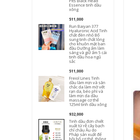
Pits Black Head
Essence tinh dầu
xông
511,000
Run Baiyan 377
Hyaluronic Acid Tinh
chất đèn nhỏ Bổ
sung tinh chất lỏng
cho khuôn mặt ban
đ
đầu Dưỡng ẩm làm
sáng và giữ ẩm 5 cái
tinh dầu hoa ngũ
sắc
511,000
Freiol Lines Tinh
dầu làm mịn và săn
chắc da làm mờ vết
rạn da, béo phì và
làm mịn da dầu
massage cơ thể
125ml tinh dầu xông
932,000
Tinh dầu đơn chiết
xuất từ ​​rễ cây bạch
chỉ châu Âu do
Pháp sản xuất để
bồi bổ cơ thể, thông