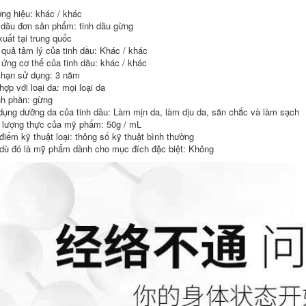
chiết xuất thực vật
dầu hoa oải hương
ng hiệu: khác / khác
100ml Gua Sha,
 dầu đơn sản phẩm: tinh dầu gừng
bụng làm sạch da
724,000
massage làm đẹp
xuất tại trung quốc
Tinh dầu ngải cứu
da, thông kinh lạc,
 quả tâm lý của tinh dầu: Khác / khác
và gừng massage
thông lưng, minh
 ứng cơ thể của tinh dầu: khác / khác
toàn thân thông
mẫn tinh dầu giá rẻ
kinh lạc mỗi thứ
 hạn sử dụng: 3 năm
30ml. tinh dầu bưởi
ợp với loại da: mọi loại da
744,000
mọc tóc
h phần: gừng
Tinh dầu cỏ roi
dụng dưỡng da của tinh dầu: Làm mịn da, làm dịu da, săn chắc và làm sạch
ngựa nguyên chất
556,000
hiết xuất từ ​​chanh
lượng thực của mỹ phẩm: 50g / mL
Chiết xuất thực vật
hương 100ml giúp
điểm kỹ thuật loại: thông số kỹ thuật bình thường
tinh dầu thì là 100ml
giảm chứng mất
dù đó là mỹ phẩm dành cho mục đích đặc biệt: Không
săn chắc da ngực
ngủ, giảm căng
massage điều hòa
thẳng, an thần và
đường tiêu hóa ấm
thư giãn tinh dầu
áp cung điện cân
muỗi
bằng tâm trạng tinh
dầu húng chanh
604,000
minion
Chiết xuất thực vật
Tinh dầu
491,000
Cedarwood 100ml
Dầu thơm kiểm soát
dầu Làm dịu tâm
Tinh dầu hoa cúc
trạng Chăm sóc tóc
chiết xuất thực vật
Dưỡng tóc Chống
100ml kem dưỡng
gàu Massage mặt
da tinh khiết sửa
tinh dầu húng
chữa máu đỏ, phục
chanh minion
hồi da, làm dịu giấc