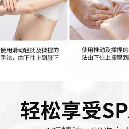
ngải cứu massage
Essential Oil Man
toàn thân, vai gáy
Taki Spray Spray
và mặt, đả thông
Hong Kong Man
kinh mạch, ô liu
Taki Adult Massage
thông lưng, thông
ssential Oil tinh
phế, đẩy dầu. tinh
dầu nguyên chất
dầu nho
2,662,000
415,000