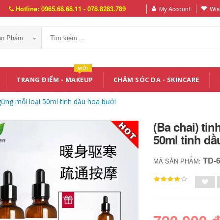
Hotline: 0965.68.68.11 - 078.8283.789
My Account
Wish
Sản Phẩm
MỚI
TRANG ĐIỂM - MAKEUP
CHĂM SÓC DA - SKINCARE
 gừng mỗi loại 50ml tinh dầu hoa bưởi
(Ba chai) ti
50ml tinh dầ
TD-
MÃ SẢN PHẨM: