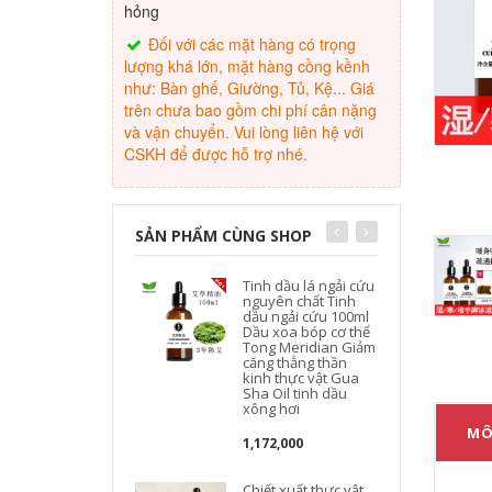
hỏng
Đối với các mặt hàng có trọng
lượng khá lớn, mặt hàng cồng kềnh
như: Bàn ghế, Giường, Tủ, Kệ... Giá
trên chưa bao gồm chi phí cân nặng
và vận chuyển. Vui lòng liên hệ với
CSKH để được hỗ trợ nhé.
SẢN PHẨM CÙNG SHOP
Tinh dầu lá ngải cứu
nguyên chất Tinh
dầu ngải cứu 100ml
Dầu xoa bóp cơ thể
Tong Meridian Giảm
căng thẳng thần
kinh thực vật Gua
Sha Oil tinh dầu
xông hơi
MÔ
1,172,000
Chiết xuất thực vật