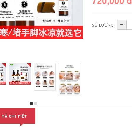
720,000 
SỐ LƯỢNG:
Chiết xuất thực vật
Chiết xuất thực vật
tinh dầu sả chanh
tinh dầu quế 100ml
100ml Xịt chống
cạo gió xoa bóp để
muỗi chống muỗi
cải thiện làn da đầy
hương thơm thanh
hơi và điều hòa tâm
lọc không khí đuổi
trạng và dạ dày tinh
bọ chét hương thơm
dau sa chanh
xịt trong nhà dầu
húng chanh
600,000
 TẢ CHI TIẾT
366,000
Tinh dầu gừng chiết
xuất thực vật 100ml
Tinh dầu bách xù
massage cơ thể tinh