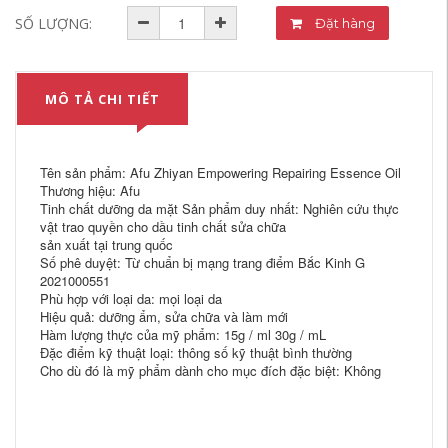
SỐ LƯỢNG:
Đặt hàng
MÔ TẢ CHI TIẾT
Tên sản phẩm: Afu Zhiyan Empowering Repairing Essence Oil
Thương hiệu: Afu
Tinh chất dưỡng da mặt Sản phẩm duy nhất: Nghiên cứu thực
vật trao quyền cho dầu tinh chất sửa chữa
sản xuất tại trung quốc
Số phê duyệt: Từ chuẩn bị mạng trang điểm Bắc Kinh G
2021000551
Phù hợp với loại da: mọi loại da
Hiệu quả: dưỡng ẩm, sửa chữa và làm mới
Hàm lượng thực của mỹ phẩm: 15g / ml 30g / mL
Đặc điểm kỹ thuật loại: thông số kỹ thuật bình thường
Cho dù đó là mỹ phẩm dành cho mục đích đặc biệt: Không