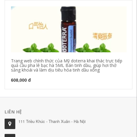
Trang web chính thức của Mỹ doterra khai thác trực tiếp
Tr
quả cầu pha lê bạc hà 5ML Bán tinh dầu, giúp hơi thở
dầ
sảng khoái và làm dịu tiêu hóa tinh dầu xông
kí
608,000 đ
10
LIÊN HỆ
111 Triều Khúc - Thanh Xuân - Hà Nội