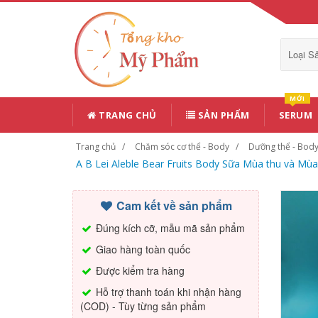
Loại 
MỚI
TRANG CHỦ
SẢN PHẨM
SERUM
Trang chủ
Chăm sóc cơ thể - Body
Dưỡng thể - Body
A B Lei Aleble Bear Fruits Body Sữa Mùa thu và Mù
Cam kết về sản phẩm
Đúng kích cỡ, mẫu mã sản phẩm
Giao hàng toàn quốc
Được kiểm tra hàng
Hỗ trợ thanh toán khi nhận hàng
(COD) - Tùy từng sản phẩm