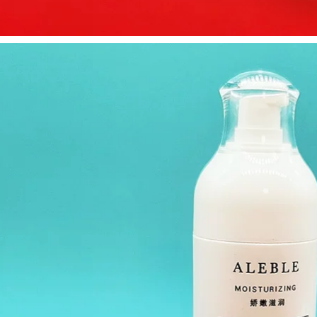
Bean Verbena Linn
Cheng Mười Anns
Niamide Châu Phi
Chillmore Body
Body Bath
Syoker Sneakers
Dragonfly
Lysted trong một
Fragrance Men and
thời gian dài kem
Women 500ml sữa
vaseline dưỡng thể
tắm cho trẻ sơ sinh
720,000
411,000
Cheng Ten Anns
Bean Jojozen Mật
Shop Verbena Linn
ong Toleracantia
Scrub Full Body
Made Body Touring
Cleaning Kem
Hương thơm mát mẻ
dưỡng ẩm Skin Sea
sữa tắm dove
Salt Ice Groape gel
tẩy tế bào chết body
435,000
411,000