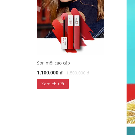
Son môi cao cấp
Tinh dầu dưỡng
1.100.000 đ
1.172.000 đ
1.500.000 đ
1
Xem chi tiết
Xem chi tiết