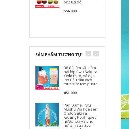
ong tigi đỏ
556,000
SẢN PHẨM TƯƠNG TỰ
Bộ đồ tắm sữa tắm
hai lớp Pwu Sakura
Xiolo Pyro, Vẻ đẹp
lớn Dầu tắm đích
thực sữa tắm purite
451,000
Pan Damei Pwu
Mushu Vòi hoa sen
Ondo Sakura
Xixiang Pooff quét
nước hoa và phụ
nữ tắm sữa 300ml