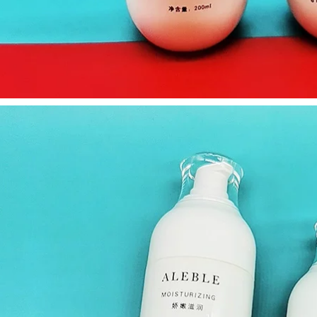
dưỡng ẩm cho bé
Hàn Quốc nước hoa
550g250g Sữa
elizabeth arden
dưỡng ẩm kem
green tea
body
628,000
760,000
Beafea Black Paw /
Bùn biển sâu, một
Black Claw Tea
giặt, đen, sửa chữa
Fragrance Hương
màu đen, có thể làm
trung tính nước hoa
cho cơ thể làm trắng
hugo boss
ơ thể tạo tác
valcano mud tắm đá
370,000
quý sữa tắm hoa
BEAN RNW Body
hồng
Body Women Hộ gia
đình Vệ sinh Lửa
415,000
Amuria Acid Delta
Gel tắm sữa 800ml
liên quan đến
Lasting 补 补 补 Đề
Ruwei chính thức
xuất nam và nữ
Flagship sữa tắm
năng lực hộ gia đình
biore
chính hãng sữa tắm
romano
451,000
Bean Bean Blings
298,000
Unicorn, Trà
[Mua 1 tặng 1 Chai 2
Dajieling, Daisy nhỏ,
Chai] Hương thơm
lâu dài, tartquent,
thơm 1000ml Hoa
cô gái sinh viên
tắm lâu dài Gel gia
nước hoa xmen
đình Men sữa tắm
thảo dược cho bé
415,000