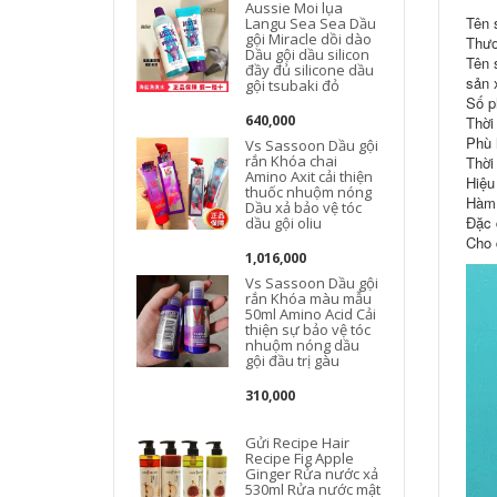
Aussie Moi lụa
Tên 
Langu Sea Sea Dầu
gội Miracle dồi dào
Thươ
Dầu gội dầu silicon
Tên 
đầy đủ silicone dầu
sản 
gội tsubaki đỏ
Số p
640,000
Thời
Phù h
Vs Sassoon Dầu gội
rắn Khóa chai
Thời
Amino Axit cải thiện
Hiệu
thuốc nhuộm nóng
Hàm 
Dầu xả bảo vệ tóc
Đặc 
dầu gội oliu
Cho 
1,016,000
Vs Sassoon Dầu gội
rắn Khóa màu mẫu
50ml Amino Acid Cải
thiện sự bảo vệ tóc
nhuộm nóng dầu
gội đầu trị gàu
310,000
Gửi Recipe Hair
Recipe Fig Apple
Ginger Rửa nước xả
530ml Rửa nước mật