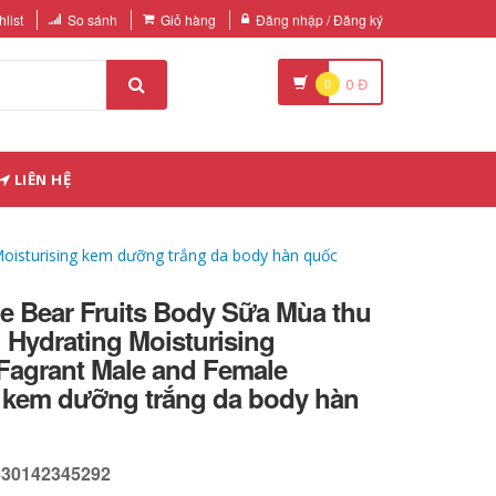
list
So sánh
Giỏ hàng
Đăng nhập / Đăng ký
0
0
Đ
LIÊN HỆ
Moisturising kem dưỡng trắng da body hàn quốc
le Bear Fruits Body Sữa Mùa thu
Hydrating Moisturising
Fagrant Male and Female
g kem dưỡng trắng da body hàn
630142345292