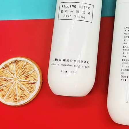
Bean Black Paw /
350,000
Black Caw Mountain
Bean Nisei
Family Fragrance
Nigeramide Body
Hộp quà tặng Đàn
Sữa tinh chất Làm
ông và phụ nữ Gỗ
mới Sửa chữa
tự nhiên Trung lập
dưỡng ẩm Ngày thứ
SCENSE victoria
bảy dài 200g kem
secret nước hoa
body vaseline
644,000
640,000
Peas
Peas Runbei Roopy
Skilrenaidsance 香
Nước hoa Bather
香 木 木 木 衣衣 衣衣
Hương thơm lâu dài
衣衣 Kem thơm rắn
Làm mới Tắm dung
10g nước hoa blue
lượng lớn Lotion
nam
250ml sữa tắm thơm
511,000
495,000
Cheng Ten Ans
Peas blackpaw vuốt
Store Mario Fruit
đen mùa hè xác
Acid Sữa tắm Gel
định nước hoa trái
Làm sạch Skin
cây tươi tự nhiên
Summer Oil Skin
tươi kéo dài 30ml
Trộn lại Làm sạch
victoria secret nước
MB Smooth sữa tắm
hoa
ý dĩ
556,000
604,000