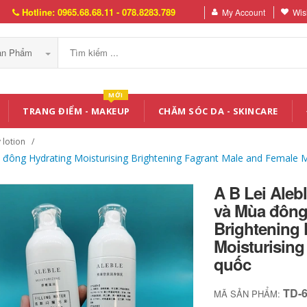
Hotline: 0965.68.68.11 - 078.8283.789
My Account
Wish
Sản Phẩm
MỚI
TRANG ĐIỂM - MAKEUP
CHĂM SÓC DA - SKINCARE
 lotion
a đông Hydrating Moisturising Brightening Fagrant Male and Female 
A B Lei Aleb
và Mùa đông 
Brightening 
Moisturisin
quốc
TD-
MÃ SẢN PHẨM: