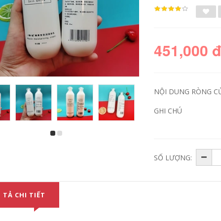
451,000 
NỘI DUNG RÒNG C
GHI CHÚ
Rụng tóc Recipe
Công thức tóc
Hoa Apple Ginger
Recipe Flord Apple
Wash Nước 50ml
Ginger Wash Dầu
SỐ LƯỢNG:
Giữ Dán Daste dầu
xả nước 280ml-Tmall
gội đầu
Sửa chữa ủ tóc
garnier
206,000
640,000
 TẢ CHI TIẾT
Vs Sassoon Chai
nhỏ màu xanh lá
Pantene Solid Color
cây 0 silicone Rửa
Bottom Lock Dầu gội