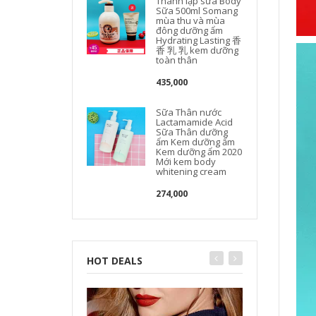
Thành lập sữa Body
Sữa 500ml Somang
mùa thu và mùa
đông dưỡng ẩm
Hydrating Lasting 香
香 乳 乳 kem dưỡng
toàn thân
435,000
Sữa Thân nước
Lactamamide Acid
Sữa Thân dưỡng
ẩm Kem dưỡng ẩm
Kem dưỡng ẩm 2020
Mới kem body
whitening cream
274,000
HOT DEALS