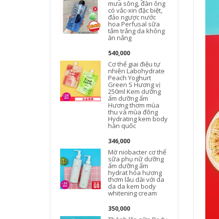
mưa sông, đàn ông
có vắc-xin đặc biệt,
đảo ngược nước
hoa Perfusal sữa
tắm trắng da không
ăn nắng
540,000
Cơ thể giai điệu tự
nhiên Labohydrate
Peach Yoghurt
Green S Hương vị
250ml Kem dưỡng
ẩm dưỡng ẩm
Hương thơm mùa
thu và mùa đông
Hydrating kem body
hàn quốc
346,000
Mờ niobacter cơ thể
sữa phụ nữ dưỡng
ẩm dưỡng ẩm
hydrat hóa hương
thơm lâu dài với da
da da kem body
whitening cream
350,000