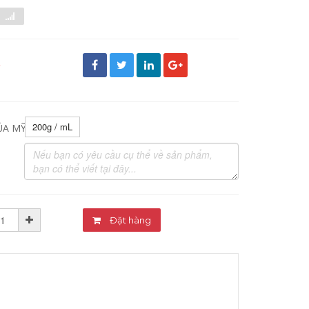
đ
200g / mL
ỦA MỸ PHẨM:
Đặt hàng