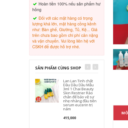
Hoàn tiền 100% nếu sản phẩm hư
hỏng
Đối với các mặt hàng có trọng
lượng khá lớn, mặt hàng cồng kềnh
như: Bàn ghế, Giường, Tủ, Kệ... Giá
trên chưa bao gồm chi phí cân nặng
và vận chuyển. Vui lòng liên hệ với
CSKH để được hỗ trợ nhé.
SẢN PHẨM CÙNG SHOP
Lan Lan Tinh chất
Dầu Dầu Dầu Mẫu
3ml 1 Chai Beauty
Skin Restrier Rào
chắn để bảo vệ sự
nhẹ nhàng đầu tiên
serum eucerin trị
nám
MÔ
415,000