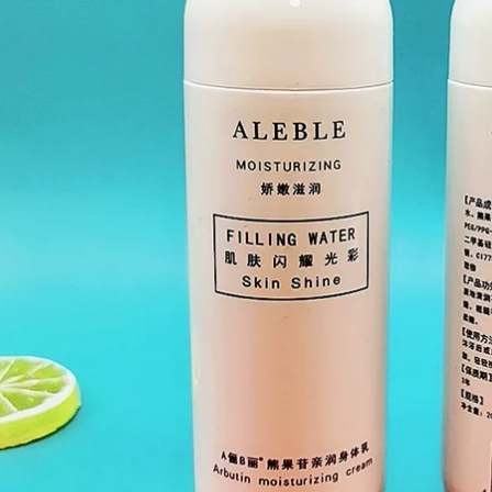
Pahken mềm dầu
Wash 500ml
cặp
Catcher Naked Real
Uppest Abbecion
Suite sửa chữa dầu
302,000
dầu gội đầu trị gàu
764,000
Rock Zoo Body
Peas RNW Body
Lactus Lactus
Matte Cream Gel
Wulong Hương vị
Gel nhẹ nhàng Làm
Nicotinamide
sạch da Keratin
Hydrating Rock
Back Acne 210g kem
Band Thu đông
tẩy tế bào chết body
2020 Mới kem
dưỡng trắng body
495,000
507,000
LG1 hỗ trợ Rui Yilun
Dán bảo dưỡng
Cetaphil Silkaves
Shuying Nước rửa
Sữa Body Lớn Trắng
hai trong một 190ml-
có thể ẩm Kem
250ml Lasting chi tiết