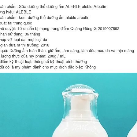
dầu 500ml Điều kiện
Hiển thị Bảo vệ Màu
sản phẩm: Sữa dưỡng thể dưỡng ẩm ALEBLE aleble Arbutin
trần truồng trần
nhuộm Tổn thương
Decamination Bộ
Để cải thiện Tóc
ng hiệu: ALEBLE
sưu tập chất thải
Bunting Amino Acid
sản phẩm: kem dưỡng thể dưỡng ẩm aleble arbutin
dầu dầu gội đen tóc
300ml dầu gội dành
xuất tại trung quốc
cho tóc nhuộm
hê duyệt: Từ chuẩn bị mạng trang điểm Quảng Đông G 2019007892
511,000
936,000
 hạn sử dụng: 36 tháng
Dầu gội Implanile,
ợp với loại da: mọi loại da
Cam, Cam, Hoa,
Thơ lụa Spes Sea
Hoa, Nhật Bản, Vàng
Muối Dầu gội Dán
 gian đưa ra thị trường: 2018
dove dầu gội
Kem mài Skin
 quả: Dưỡng ẩm toàn thân, giữ ẩm, làm sáng, làm đều màu da và mịn màng
Cleansing Dán dầu
lượng thực của mỹ phẩm: 200g / mL
điều khiển làm sạch
435,000
điểm kỹ thuật loại: thông số kỹ thuật bình thường
dầu để làm sạch
Acid amin đầy đủ đã
nước dầu xả rejoice
dù đó là mỹ phẩm dành cho mục đích đặc biệt: Không
loại bỏ loại bỏ dầu
kiểm soát nước để
644,000
làm sạch 450ml mịn
đến nước thải dầu
Kono Ginger Wash
225ml dầu gội mọc
Wash Thiếu Nước
tóc nhanh
rắn Dầu gội Dầu xả
Bộ điều khiển nữ
chính hãng K0KNO
556,000
dầu gội hàn quốc
Vòi hoa sen dầu gội
511,000
Rosemary
Rosemary cho thấy
ve để điều khiển
VS Sassoon Chai
dầu và đàn ông và
nhỏ màu xanh lá
phụ nữ mềm
cây 0 Silicone Oil