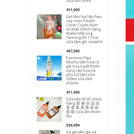
sữa tắm dove
411,000
Gel tắm hai lớp Pwu
say rượu Peach
Cover Cover Núm
vú Mali Chính hãng
Water Mật ong
Tanning Oil 1 Chai
sữa tắm gội cetaphil
c
487,000
Panmine Pwu
Mushu tắm hoa cô
gái hoa tuyết thơm
cung cấp hoa và
phụ nữ tắm sữa
300ml sữa tắm
chanel
411,000
Sữa tắm REZE chính
hãng 爱 睿 丝 温 清
香 香 香 香 香 留 留
留 留 sữa tắm thơm
lâu
556,000
Và gel tắm gió và