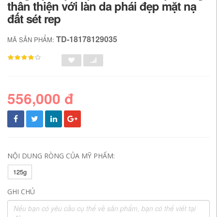
thân thiện với làn da phái đẹp mặt nạ
đất sét rep
TD-18178129035
MÃ SẢN PHẨM:
556,000 đ
NỘI DUNG RÒNG CỦA MỸ PHẨM:
125g
GHI CHÚ