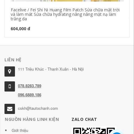
Facelive / Fei Shi Ni Huang Film Patch Sửa chữa mặt trời
Mặ
và làm mát Sửa chữa hydrating nâng nâng mặt nạ làm
nạ
trắng da
th
604,000 đ
60
LIÊN HỆ
111 Triều Khúc - Thanh Xuân - Hà Nội
078.8283.789
096.6889.186
cskh@tautochanh.com
NGUỒN HÀNG LINH KIỆN
ZALO CHAT
Giới thiệu