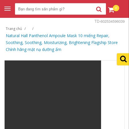
0
Toggle
navigation
TD-602534596039
Trang chủ
Natural Hall Panthenol Ampoule Mask 10 miếng Repair,
Soothing, Soothing, Moisturizing, Brightening Flagship Store
Chính hãng mặt nạ dưỡng ẩm