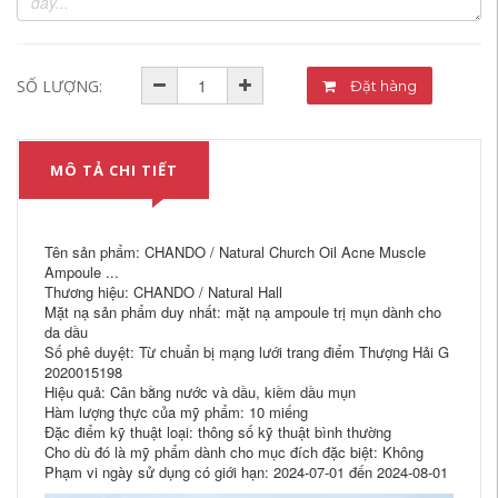
SỐ LƯỢNG:
Đặt hàng
MÔ TẢ CHI TIẾT
Tên sản phẩm: CHANDO / Natural Church Oil Acne Muscle
Ampoule ...
Thương hiệu: CHANDO / Natural Hall
Mặt nạ sản phẩm duy nhất: mặt nạ ampoule trị mụn dành cho
da dầu
Số phê duyệt: Từ chuẩn bị mạng lưới trang điểm Thượng Hải G
2020015198
Hiệu quả: Cân bằng nước và dầu, kiềm dầu mụn
Hàm lượng thực của mỹ phẩm: 10 miếng
Đặc điểm kỹ thuật loại: thông số kỹ thuật bình thường
Cho dù đó là mỹ phẩm dành cho mục đích đặc biệt: Không
Phạm vi ngày sử dụng có giới hạn: 2024-07-01 đến 2024-08-01