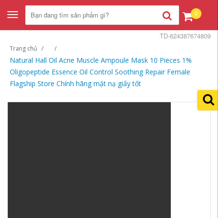
0
Toggle
navigation
TD-624387674809
Trang chủ
Natural Hall Oil Acne Muscle Ampoule Mask 10 Pieces 1%
Oligopeptide Essence Oil Control Soothing Repair Female
Flagship Store Chính hãng mặt nạ giấy tốt