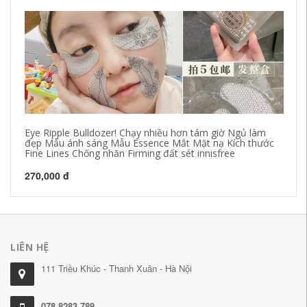
Eye Ripple Bulldozer! Chạy nhiều hơn tám giờ Ngủ làm
Hộ
đẹp Mẫu ánh sáng Mẫu Essence Mắt Mặt nạ Kích thước
ox
Fine Lines Chống nhăn Firming đất sét innisfree
Ph
270,000 đ
55
LIÊN HỆ
111 Triều Khúc - Thanh Xuân - Hà Nội
078.8283.789