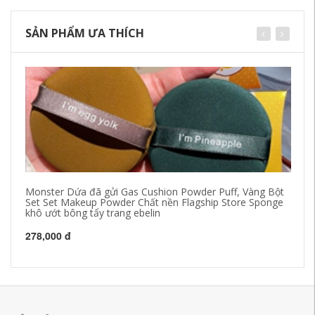
SẢN PHẨM ƯA THÍCH
Monster Dứa đã gửi Gas Cushion Powder Puff, Vàng Bột
Li
Set Set Makeup Powder Chất nền Flagship Store Sponge
ẩm
khô ướt bông tẩy trang ebelin
1
278,000 đ
34