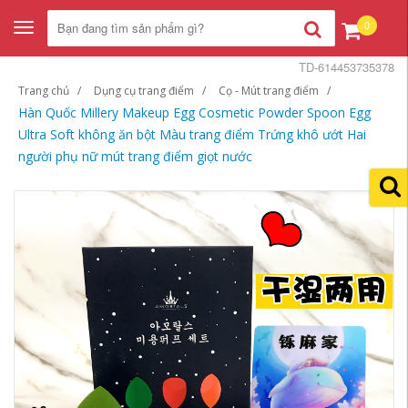
0
Toggle
navigation
TD-614453735378
Trang chủ
Dụng cụ trang điểm
Cọ - Mút trang điểm
Hàn Quốc Millery Makeup Egg Cosmetic Powder Spoon Egg
Ultra Soft không ăn bột Màu trang điểm Trứng khô ướt Hai
người phụ nữ mút trang điểm giọt nước