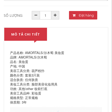
SỐ LƯỢNG:
Đặt hàng
MÔ TẢ CHI TIẾT
产品名称: AMORTALS/尔木萄 美妆蛋
品牌: AMORTALS/尔木萄
品名: 美妆蛋
产地: 中国
美容工具分类: 葫芦粉扑
颜色分类: 套装3只装
适合肤质: 任何肤质
美妆工具分类: 脸部美容化妆用具
功效: 其他/other 妆前打底
美容工具品种: 彩妆蛋
规格类型: 正常规格
保质期: 3年