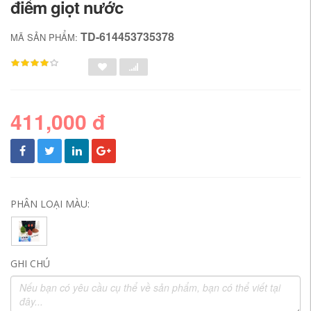
điểm giọt nước
TD-614453735378
MÃ SẢN PHẨM:
411,000 đ
PHÂN LOẠI MÀU:
GHI CHÚ