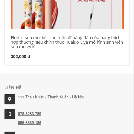
Flortte son môi bút son môi nữ hàng đầu cửa hàng thích
Co
hợp thương hiệu chính thức Hualuo Liya mô hình sinh viên
kh
son merzy l6
dà
302,000 đ
85
LIÊN HỆ
111 Triều Khúc - Thanh Xuân - Hà Nội
078.8283.789
096.6889.186