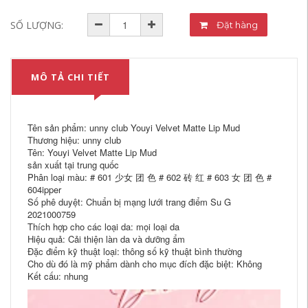
SỐ LƯỢNG:
Đặt hàng
MÔ TẢ CHI TIẾT
Tên sản phẩm: unny club Youyi Velvet Matte Lip Mud
Thương hiệu: unny club
Tên: Youyi Velvet Matte Lip Mud
sản xuất tại trung quốc
Phân loại màu: # 601 少女 团 色 # 602 砖 红 # 603 女 团 色 #
604ipper
Số phê duyệt: Chuẩn bị mạng lưới trang điểm Su G
2021000759
Thích hợp cho các loại da: mọi loại da
Hiệu quả: Cải thiện làn da và dưỡng ẩm
Đặc điểm kỹ thuật loại: thông số kỹ thuật bình thường
Cho dù đó là mỹ phẩm dành cho mục đích đặc biệt: Không
Kết cấu: nhung