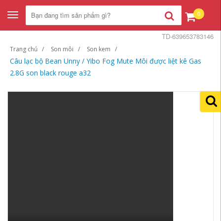
0
Toggle
navigation
TD-639653783146
Trang chủ
Son môi
Son kem
Câu lạc bộ Bean Unny / Yibo Fog Mute Môi được liệt kê Gas
2.8G son black rouge a32