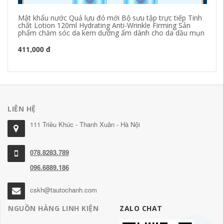
Mật khẩu nước Quả lựu đỏ mới Bộ sưu tập trực tiếp Tinh
Ke
chất Lotion 120ml Hydrating Anti-Wrinkle Firming Sản
mù
phẩm chăm sóc da kem dưỡng ẩm dành cho da dầu mụn
bi
ẩm
411,000 đ
55
LIÊN HỆ
111 Triều Khúc - Thanh Xuân - Hà Nội
078.8283.789
096.6889.186
cskh@tautochanh.com
NGUỒN HÀNG LINH KIỆN
ZALO CHAT