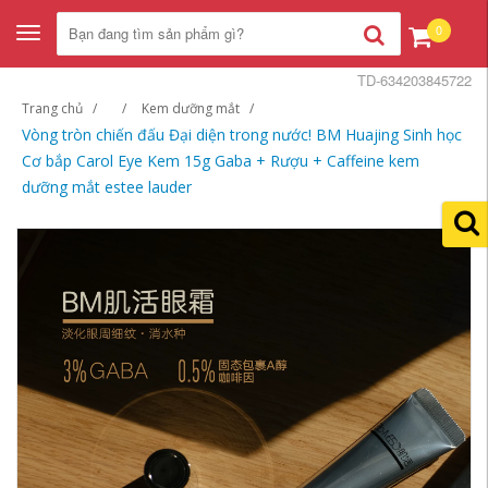
0
Toggle
navigation
TD-634203845722
Trang chủ
Kem dưỡng mắt
Vòng tròn chiến đấu Đại diện trong nước! BM Huajing Sinh học
Cơ bắp Carol Eye Kem 15g Gaba + Rượu + Caffeine kem
dưỡng mắt estee lauder