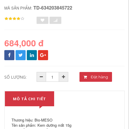
TD-634203845722
MÃ SẢN PHẨM:
684,000 đ
SỐ LƯỢNG:
Đặt hàng
MÔ TẢ CHI TIẾT
Thương hiệu: Bio-MESO
Tên sản phẩm: Kem dưỡng mắt 15g