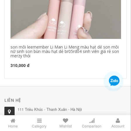
son môi leemember Li Man Li Meng màu hạt dẻ son môi
Ma
nữ sinh son bùn màu hạt dẻ br05rd04 sinh viên giá rẻ son
Ba
merzy thỏi
so
310,000 đ
66
LIÊN HỆ
111 Triều Khúc - Thanh Xuân - Hà Nội
078.8283.789
Home
Category
Wishlist
Comparison
Account