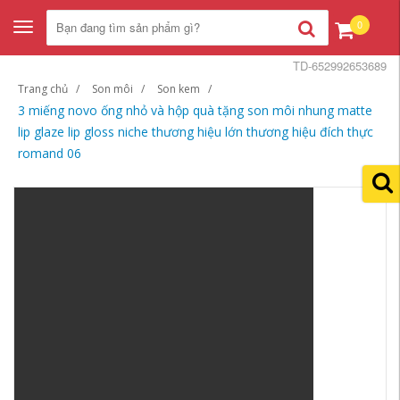
0
Toggle
navigation
TD-652992653689
Trang chủ
Son môi
Son kem
3 miếng novo ống nhỏ và hộp quà tặng son môi nhung matte
lip glaze lip gloss niche thương hiệu lớn thương hiệu đích thực
romand 06